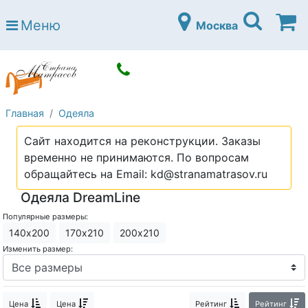
Страна матрасов
Меню
Москва
Open submenu (Матрасы)
Матрасы
Open submenu (Кровати)
Кровати
Open submenu (Аксессуары)
Аксессуары
Главная
Одеяла
Open submenu (Диваны)
Диваны
Сайт находится на реконструкции. Заказы
Open submenu (Постельное белье)
Постельное белье
временно не принимаются. По вопросам
Open submenu (Мебель)
обращайтесь на Email: kd@stranamatrasov.ru
Мебель
Одеяла DreamLine
Open submenu (Основания)
Основания
Популярные размеры:
Open submenu (Детские матрасы)
Детские матрасы
140х200
170х210
200х210
Изменить размер:
Open submenu (Детские кровати)
Детские кровати
Open submenu (Шкафы)
Шкафы
Цена
Цена
Рейтинг
Рейтинг