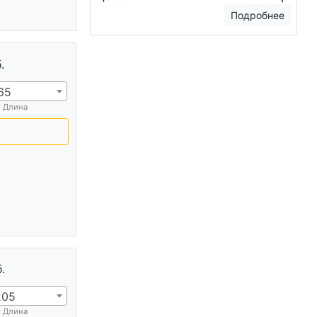
Подробнее
.
65
х Длина
.
205
х Длина