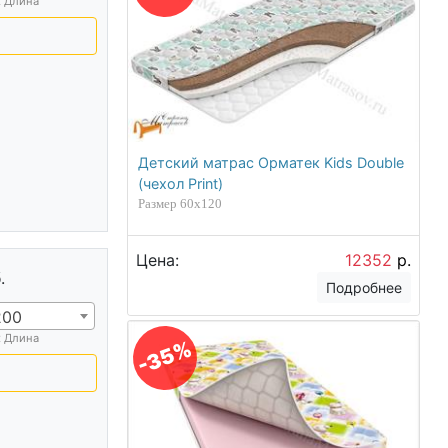
х Длина
Детский матрас Орматек Kids Double
(чехол Print)
Размер 60х120
Цена:
12352
р.
.
Подробнее
200
х Длина
-35%