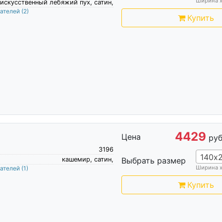
Ширина 
искусственный лебяжий пух, сатин,
пателей
(2)
Купить
4429
Цена
руб
3196
140х
кашемир, сатин,
Выбрать размер
Ширина 
пателей
(1)
Купить