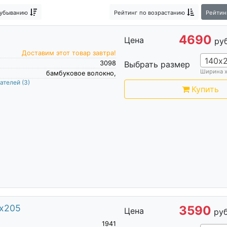
 убыванию
Рейтинг
по возрастанию
Рейтин
4690
Цена
руб
Доставим этот товар завтра!
140х
3098
Выбрать размер
Ширина 
бамбуковое волокно,
пателей
(3)
Купить
0х205
3590
Цена
руб
1941