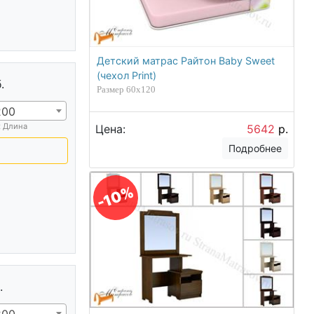
Детский матрас Райтон Baby Sweet
(чехол Print)
.
Размер 60х120
200
х Длина
Цена:
5642
р.
Подробнее
-10%
.
200