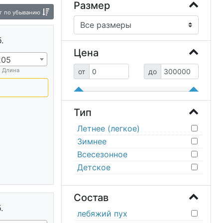
Размер
г
по убыванию
.
Цена
205
х Длина
от
до
Тип
Летнее (легкое)
Зимнее
Всесезонное
Детское
Состав
.
лебяжий пух