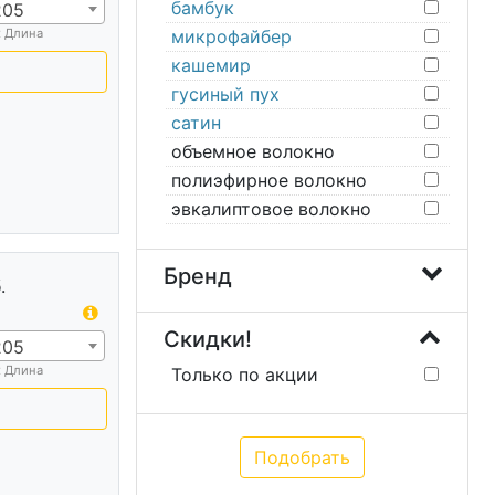
бамбук
205
х Длина
микрофайбер
кашемир
гусиный пух
сатин
объемное волокно
полиэфирное волокно
эвкалиптовое волокно
Бренд
.
Скидки!
205
х Длина
Только по акции