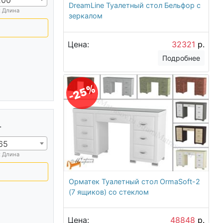
DreamLine Туалетный стол Бельфор с
х Длина
зеркалом
Цена:
32321
р.
Подробнее
-25%
.
65
х Длина
Орматек Туалетный стол OrmaSoft-2
(7 ящиков) со стеклом
Цена:
48848
р.