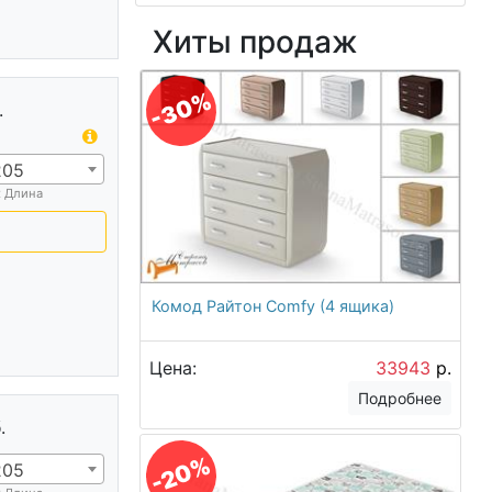
Хиты продаж
-30%
.
205
х Длина
Комод Райтон Comfy (4 ящика)
Цена:
33943
р.
Подробнее
.
-20%
205