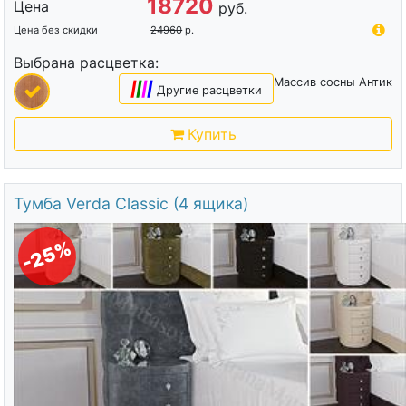
18720
Цена
руб.
Цена без скидки
24960
р.
Выбрана расцветка:
Массив сосны Антик
|
|
|
|
Другие расцветки
Купить
Тумба Verda Classic (4 ящика)
-25%