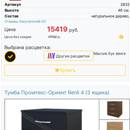
Артикул
2832
Высота
46
см.
Состав
натуральное дерево,
Отзывы покупателей
(0)
15419
Цена
руб.
Цена без скидки
17132
р.
Выбрана расцветка:
Массив бук венге
|
|
|
|
Другие расцветки
Купить
Тумба Промтекс-Ориент Renli 4 (3 ящика)