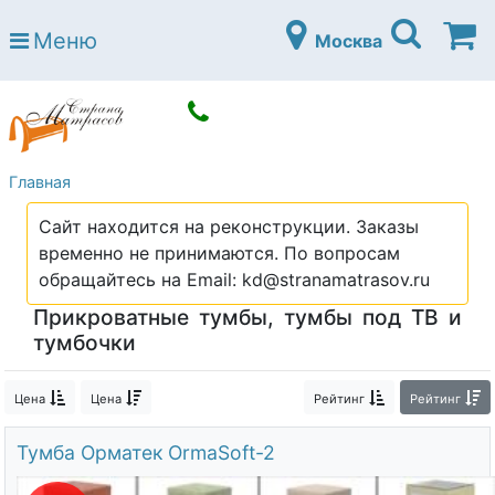
Страна матрасов
Меню
Москва
Open submenu (Матрасы)
Матрасы
Open submenu (Кровати)
Кровати
Open submenu (Аксессуары)
Аксессуары
Главная
Open submenu (Диваны)
Диваны
Сайт находится на реконструкции. Заказы
Open submenu (Постельное белье)
Постельное белье
временно не принимаются. По вопросам
Open submenu (Мебель)
обращайтесь на Email: kd@stranamatrasov.ru
Мебель
Прикроватные тумбы, тумбы под ТВ и
Open submenu (Основания)
Основания
тумбочки
Open submenu (Детские матрасы)
Детские матрасы
Цена
Цена
Рейтинг
Рейтинг
Open submenu (Детские кровати)
Детские кровати
Тумба Орматек OrmaSoft-2
Open submenu (Шкафы)
Шкафы