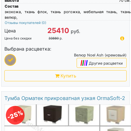
Высота
70
см.
Состав
экокожа, ткань флок, ткань рогожка, мебельная ткань, ткань
велюр,
Отзывы покупателей
(0)
25410
Цена
руб.
Цена без скидки
33880
р.
Выбрана расцветка:
Велюр Noel Ash (кремовый)
|
|
|
|
Другие расцветки
Купить
Тумба Орматек прикроватная узкая OrmaSoft-2
-25%