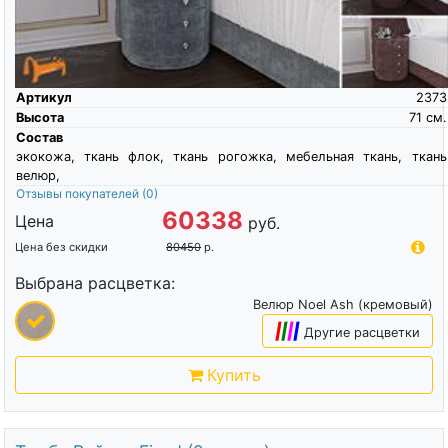
Артикул
2373
Высота
71
см.
Состав
экокожа, ткань флок, ткань рогожка, мебельная ткань, ткань
велюр,
Отзывы покупателей
(0)
60338
Цена
руб.
Цена без скидки
80450
р.
Выбрана расцветка:
Велюр Noel Ash (кремовый)
|
|
|
|
Другие расцветки
Купить