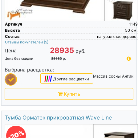
Артикул
1149
Высота
50
см.
Состав
натуральное дерево,
Отзывы покупателей
(5)
28935
Цена
руб.
Цена без скидки
38580
р.
Выбрана расцветка:
Массив сосны Антик
|
|
|
|
Другие расцветки
Купить
Тумба Орматек прикроватная Wave Line
-20%