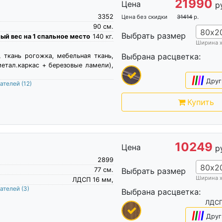
21990
Цена
р
3352
Цена без скидки
31414
р.
90
см.
80х2
Выбрать размер
й вес на 1 спальное место
140
кг.
Ширина 
Выбрана расцветка:
, ткань рогожка, мебельная ткань,
метал.каркас + березовые ламели),
|
|
|
|
Друг
пателей
(12)
Купить
10249
Цена
р
2899
80х2
77
см.
Выбрать размер
Ширина 
ЛДСП 16 мм,
пателей
(3)
Выбрана расцветка:
ЛДСП
|
|
|
|
Друг