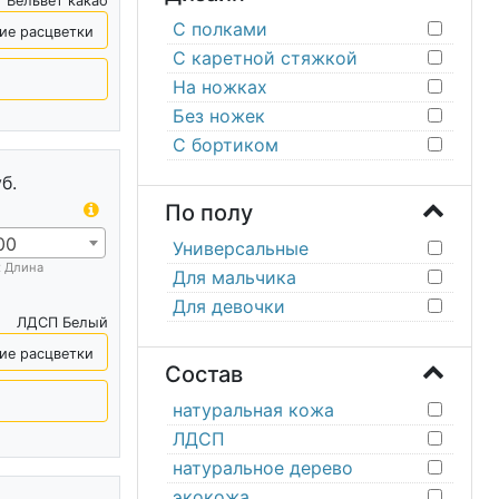
Вельвет какао
С полками
ие расцветки
С каретной стяжкой
На ножках
Без ножек
С бортиком
б.
По полу
00
Универсальные
х Длина
Для мальчика
Для девочки
ЛДСП Белый
ие расцветки
Состав
натуральная кожа
ЛДСП
натуральное дерево
экокожа