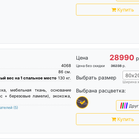
Купить
28990
Цена
р
4068
Цена без скидки
36238
р.
86
см.
80х2
Выбрать размер
й вес на 1 спальное место
130
кг.
Ширина 
Выбрана расцветка:
жка, мебельная ткань, основание
ас + березовые ламели), экокожа,
|
|
|
|
Друг
пателей
(5)
Купить