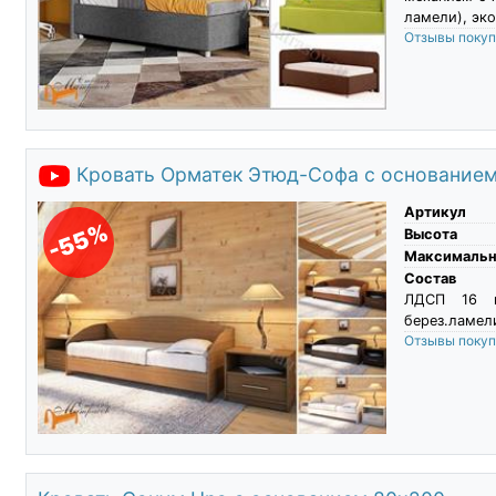
ламели), эко
Отзывы поку
Кровать Орматек Этюд-Софа с основание
Артикул
-55%
Высота
Максимальны
Состав
ЛДСП 16 м
берез.ламели
Отзывы поку