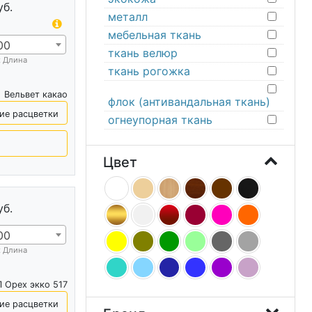
уб.
металл
мебельная ткань
00
ткань велюр
х Длина
ткань рогожка
Вельвет какао
флок (антивандальная ткань)
ие расцветки
огнеупорная ткань
Цвет
уб.
00
х Длина
 Орех экко 517
ие расцветки