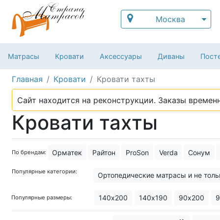
Москва
Матрасы
Кровати
Аксессуары
Диваны
Посте
Главная
Кровати
Кровати тахты
Сайт находится на реконструкции. Заказы временн
Кровати тахты
Орматек
Райтон
ProSon
Verda
Сонум
По брендам:
Популярные категории:
Ортопедические матрасы и не толь
140х200
140х190
90х200
9
Популярные размеры: