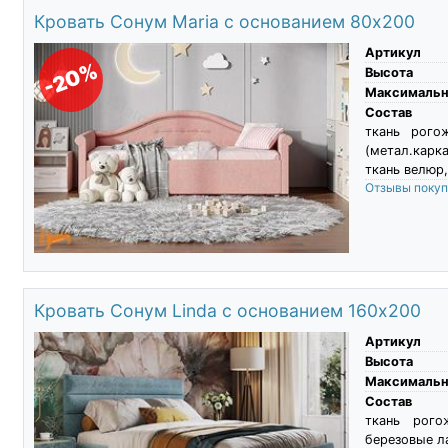
Кровать Сонум Maria с основанием 80х200
Артикул
-20%
Высота
Максимальны
Состав
ткань рого
(метал.карк
ткань велюр,
Отзывы поку
Кровать Сонум Linda с основанием 160х200
Артикул
Высота
Максимальны
Состав
ткань рого
березовые л