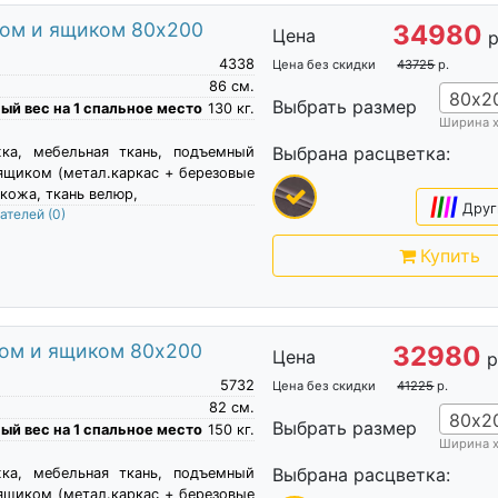
мом и ящиком 80х200
34980
Цена
р
4338
Цена без скидки
43725
р.
86
см.
80х2
Выбрать размер
й вес на 1 спальное место
130
кг.
Ширина 
Выбрана расцветка:
жка, мебельная ткань, подъемный
ящиком (метал.каркас + березовые
кожа, ткань велюр,
|
|
|
|
Друг
пателей
(0)
Купить
мом и ящиком 80х200
32980
Цена
р
5732
Цена без скидки
41225
р.
82
см.
80х2
Выбрать размер
й вес на 1 спальное место
150
кг.
Ширина 
Выбрана расцветка:
жка, мебельная ткань, подъемный
ящиком (метал.каркас + березовые