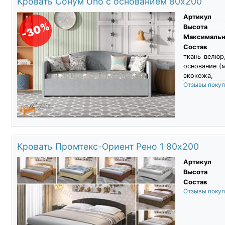
Кровать Сонум Uno с основанием 80х200
Артикул
-30%
Высота
Максимальны
Состав
ткань велюр
основание (
экокожа,
Отзывы поку
Кровать Промтекс-Ориент Рено 1 80х200
Артикул
Высота
Состав
Отзывы поку