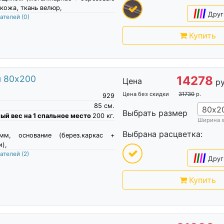
кожа, ткань велюр,
|
|
|
|
Друг
пателей
(0)
Купить
м 80х200
14278
Цена
ру
Цена без скидки
31730
р.
929
85
см.
80х2
Выбрать размер
й вес на 1 спальное место
200
кг.
Ширина 
Выбрана расцветка:
м, основание (берез.каркас +
),
пателей
(2)
|
|
|
|
Друг
Купить