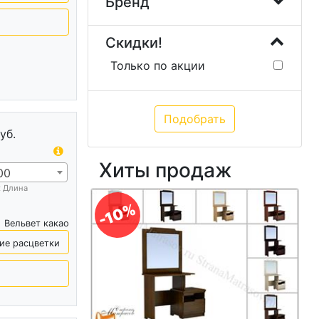
Бренд
Скидки!
Только по акции
уб.
Хиты продаж
00
х Длина
-10%
Вельвет какао
ие расцветки