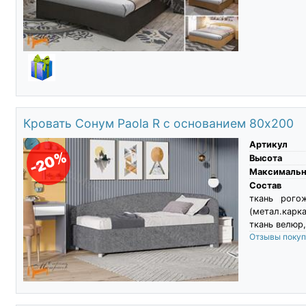
Кровать Сонум Paola R с основанием 80х200
Артикул
-20%
Высота
Максимальны
Состав
ткань рого
(метал.карк
ткань велюр,
Отзывы поку