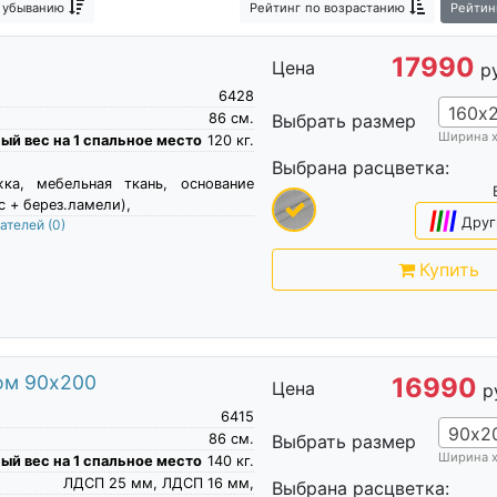
 убыванию
Рейтинг
по возрастанию
Рейтин
17990
Цена
р
6428
160х
86
см.
Выбрать размер
Ширина 
й вес на 1 спальное место
120
кг.
Выбрана расцветка:
жка, мебельная ткань, основание
с + берез.ламели),
|
|
|
|
Друг
пателей
(0)
Купить
ом 90х200
16990
Цена
р
6415
90х2
86
см.
Выбрать размер
Ширина 
й вес на 1 спальное место
140
кг.
ЛДСП 25 мм, ЛДСП 16 мм,
Выбрана расцветка: