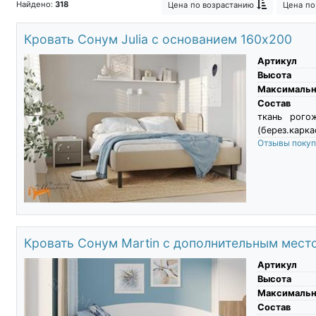
Найдено:
318
Цена
по возрастанию
Цена
по
Кровать Сонум Julia с основанием 160х200
Артикул
Высота
Максимальны
Состав
ткань рого
(берез.карка
Отзывы поку
Кровать Сонум Martin с дополнительным мест
Артикул
Высота
Максимальны
Состав