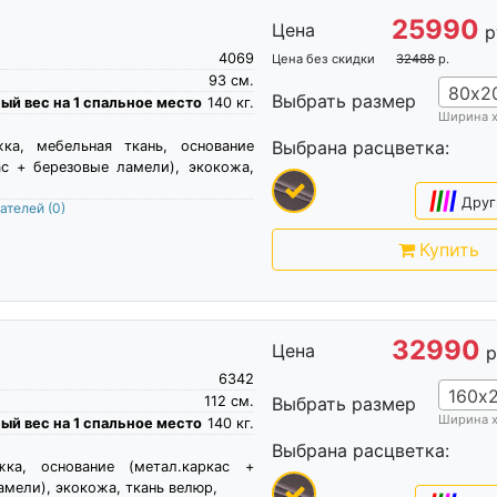
25990
Цена
р
4069
Цена без скидки
32488
р.
93
см.
80х2
Выбрать размер
й вес на 1 спальное место
140
кг.
Ширина 
Выбрана расцветка:
жка, мебельная ткань, основание
ас + березовые ламели), экокожа,
|
|
|
|
Друг
пателей
(0)
Купить
32990
Цена
р
6342
160х
112
см.
Выбрать размер
Ширина 
й вес на 1 спальное место
140
кг.
Выбрана расцветка:
жка, основание (метал.каркас +
амели), экокожа, ткань велюр,