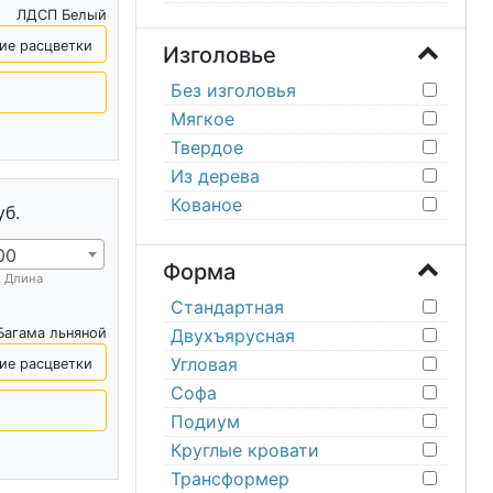
ЛДСП Белый
ие расцветки
Изголовье
Без изголовья
Мягкое
Твердое
Из дерева
Кованое
уб.
00
Форма
х Длина
Стандартная
Багама льняной
Двухъярусная
Угловая
ие расцветки
Софа
Подиум
Круглые кровати
Трансформер