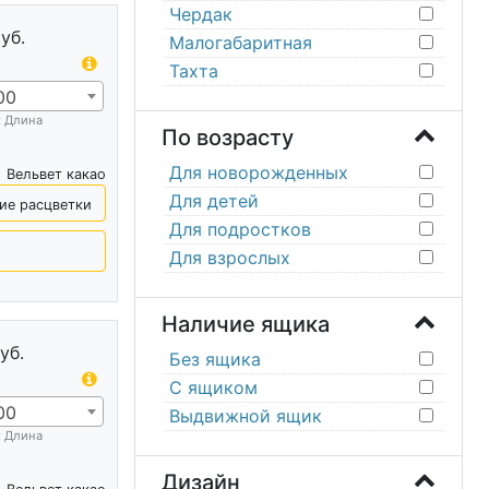
Чердак
уб.
Малогабаритная
Тахта
00
х Длина
По возрасту
Для новорожденных
Вельвет какао
Для детей
ие расцветки
Для подростков
Для взрослых
Наличие ящика
уб.
Без ящика
С ящиком
00
Выдвижной ящик
х Длина
Дизайн