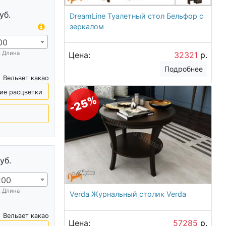
уб.
DreamLine Туалетный стол Бельфор с
зеркалом
00
х Длина
Цена:
32321
р.
Подробнее
Вельвет какао
ие расцветки
-25%
уб.
200
х Длина
Verda Журнальный столик Verda
Вельвет какао
Цена:
57285
р.