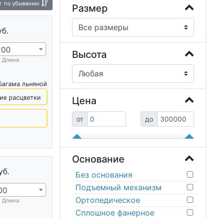
г
по убыванию
Размер
уб.
200
Высота
х Длина
Багама льняной
ие расцветки
Цена
от
до
Основание
уб.
Без основания
Подъемный механизм
00
Ортопедическое
х Длина
Сплошное фанерное