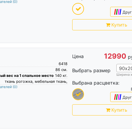
пателей
(0)
|
|
|
|
Друг
Купить
12990
Цена
р
6418
90х2
86
см.
Выбрать размер
Ширина 
й вес на 1 спальное место
140
кг.
ткань рогожка, мебельная ткань,
Выбрана расцветка:
пателей
(0)
|
|
|
|
Друг
Купить