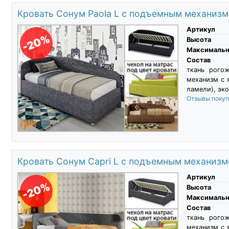
Кровать Сонум Paola L с подъемным механиз
Артикул
-20%
Высота
Максимальны
Состав
ткань рого
механизм с 
ламели), эко
Отзывы поку
Кровать Сонум Capri L с подъемным механиз
Артикул
-20%
Высота
Максимальны
Состав
ткань рого
механизм с 