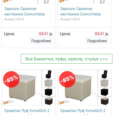
Зеркало Орматек
Зеркало Орматек
настенное Como/Veda
настенное Como/Veda
Размер 150х3
Размер 150х3
Цена:
8841
р.
Цена:
8841
р.
Подробнее
Подробнее
Все
Банкетки, пуфы, кресла, стулья
>>>
-85%
-85%
Орматек Пуф OrmaSoft 2
Орматек Пуф OrmaSoft 2