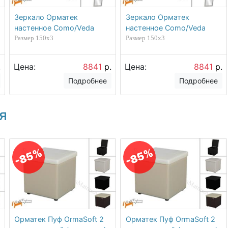
Зеркало Орматек
Зеркало Орматек
настенное Como/Veda
настенное Como/Veda
Размер 150х3
Размер 150х3
.
Цена:
8841
р.
Цена:
8841
р.
Подробнее
Подробнее
я
-85%
-85%
Орматек Пуф OrmaSoft 2
Орматек Пуф OrmaSoft 2