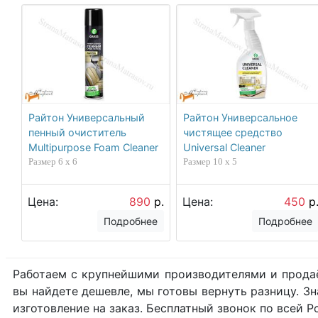
Райтон Универсальный
Райтон Универсальное
пенный очиститель
чистящее средство
Multipurpose Foam Cleaner
Universal Cleaner
Размер 6 x 6
Размер 10 x 5
Цена:
890
р.
Цена:
450
р
Подробнее
Подробнее
Работаем с крупнейшими производителями и продаё
вы найдете дешевле, мы готовы вернуть разницу. З
изготовление на заказ. Бесплатный звонок по всей Ро