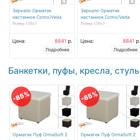
Зеркало Орматек
Зеркало Орматек
настенное Como/Veda
настенное Como/Veda
Размер 150х3
Размер 150х3
Цена:
8841
р.
Цена:
8841
р
Подробнее
Подробнее
Банкетки, пуфы, кресла, стуль
-85%
-85%
Орматек Пуф OrmaSoft 2
Орматек Пуф OrmaSoft 2