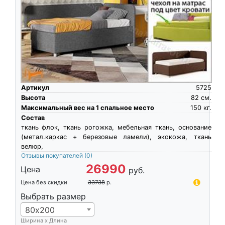
Артикул
5725
Высота
82
см.
Максимальный вес на 1 спальное место
150
кг.
Состав
ткань флок, ткань рогожка, мебельная ткань, основание
(метал.каркас + березовые ламели), экокожа, ткань
велюр,
Отзывы покупателей
(0)
26990
Цена
руб.
Цена без скидки
33738
р.
Выбрать размер
80х200
Ширина х Длина