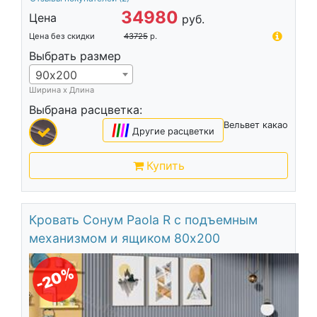
34980
Цена
руб.
Цена без скидки
43725
р.
Выбрать размер
90х200
Ширина х Длина
Выбрана расцветка:
Вельвет какао
|
|
|
|
Другие расцветки
Купить
Кровать Сонум Paola R с подъемным
механизмом и ящиком 80х200
-20%