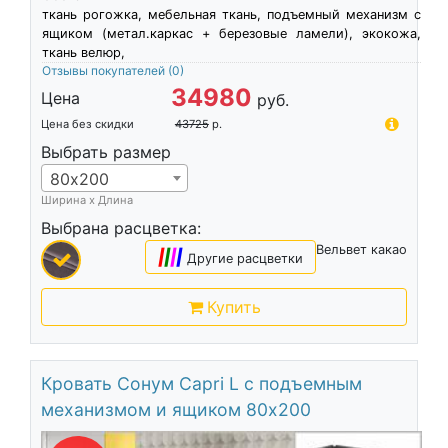
ткань рогожка, мебельная ткань, подъемный механизм с
ящиком (метал.каркас + березовые ламели), экокожа,
ткань велюр,
Отзывы покупателей
(0)
34980
Цена
руб.
Цена без скидки
43725
р.
Выбрать размер
80х200
Ширина х Длина
Выбрана расцветка:
Вельвет какао
|
|
|
|
Другие расцветки
Купить
Кровать Сонум Capri L с подъемным
механизмом и ящиком 80х200