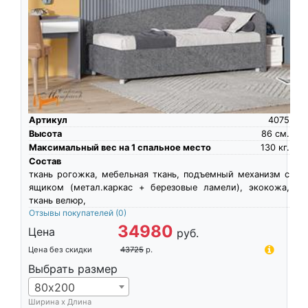
Артикул
4075
Высота
86
см.
Максимальный вес на 1 спальное место
130
кг.
Состав
ткань рогожка, мебельная ткань, подъемный механизм с
ящиком (метал.каркас + березовые ламели), экокожа,
ткань велюр,
Отзывы покупателей
(0)
34980
Цена
руб.
Цена без скидки
43725
р.
Выбрать размер
80х200
Ширина х Длина