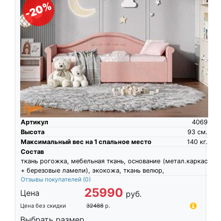
-20%
Артикул
4069
Высота
93
см.
Максимальный вес на 1 спальное место
140
кг.
Состав
ткань рогожка, мебельная ткань, основание (метал.каркас
+ березовые ламели), экокожа, ткань велюр,
Отзывы покупателей
(0)
25990
Цена
руб.
Цена без скидки
32488
р.
Выбрать размер