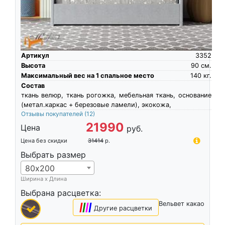
Артикул
3352
Высота
90
см.
Максимальный вес на 1 спальное место
140
кг.
Состав
ткань велюр, ткань рогожка, мебельная ткань, основание
(метал.каркас + березовые ламели), экокожа,
Отзывы покупателей
(12)
21990
Цена
руб.
Цена без скидки
31414
р.
Выбрать размер
80х200
Ширина х Длина
Выбрана расцветка:
Вельвет какао
|
|
|
|
Другие расцветки