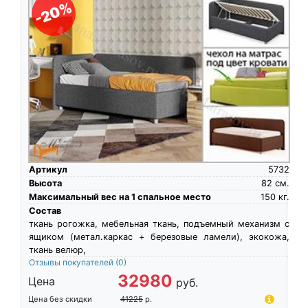
-20%
Артикул
5732
Высота
82
см.
Максимальный вес на 1 спальное место
150
кг.
Состав
ткань рогожка, мебельная ткань, подъемный механизм с
ящиком (метал.каркас + березовые ламели), экокожа,
ткань велюр,
Отзывы покупателей
(0)
32980
Цена
руб.
Цена без скидки
41225
р.