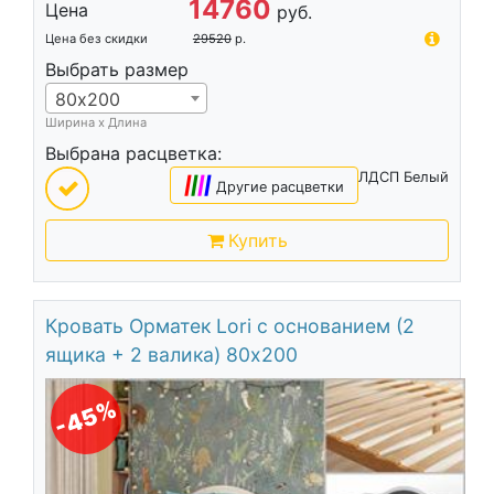
14760
Цена
руб.
Цена без скидки
29520
р.
Выбрать размер
80х200
Ширина х Длина
Выбрана расцветка:
ЛДСП Белый
|
|
|
|
Другие расцветки
Купить
Кровать Орматек Lori с основанием (2
ящика + 2 валика) 80х200
-45%