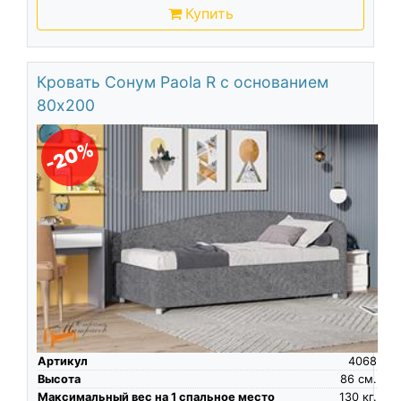
Купить
Кровать Сонум Paola R с основанием
80х200
-20%
Артикул
4068
Высота
86
см.
Максимальный вес на 1 спальное место
130
кг.