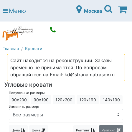
Страна матрасов
Меню
Москва
Open submenu (Матрасы)
Матрасы
Open submenu (Кровати)
Кровати
Open submenu (Аксессуары)
Аксессуары
Главная
Кровати
Open submenu (Диваны)
Диваны
Сайт находится на реконструкции. Заказы
Open submenu (Постельное белье)
Постельное белье
временно не принимаются. По вопросам
Open submenu (Мебель)
обращайтесь на Email: kd@stranamatrasov.ru
Мебель
Угловые кровати
Open submenu (Основания)
Основания
Популярные размеры:
Open submenu (Детские матрасы)
Детские матрасы
90х200
90х190
120х200
120х190
140х190
Изменить размер:
Open submenu (Детские кровати)
Детские кровати
Open submenu (Шкафы)
Шкафы
Цена
Цена
Рейтинг
Рейтинг