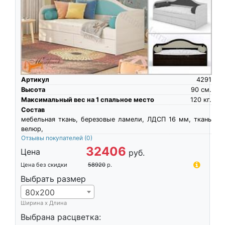
Артикул
4291
Высота
90
см.
Максимальный вес на 1 спальное место
120
кг.
Состав
мебельная ткань, березовые ламели, ЛДСП 16 мм, ткань
велюр,
Отзывы покупателей
(0)
32406
Цена
руб.
Цена без скидки
58920
р.
Выбрать размер
80х200
Ширина х Длина
Выбрана расцветка: