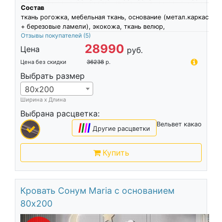
Состав
ткань рогожка, мебельная ткань, основание (метал.каркас
+ березовые ламели), экокожа, ткань велюр,
Отзывы покупателей
(5)
28990
Цена
руб.
Цена без скидки
36238
р.
Выбрать размер
80х200
Ширина х Длина
Выбрана расцветка:
Вельвет какао
|
|
|
|
Другие расцветки
Купить
Кровать Сонум Maria с основанием
80х200