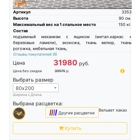
Артикул
3353
Высота
90
см.
Максимальный вес на 1 спальное место
150
кг.
Состав
подъемный механизм с ящиком (метал.каркас +
березовые ламели), экокожа, ткань велюр, ткань
рогожка, мебельная ткань,
Отзывы покупателей
(8)
31980
Цена
руб.
Цена без скидки
39975
р.
Выбрать размер
80х200
Ширина х Длина
Выбрана расцветка:
Вельвет какао
|
|
|
|
Другие расцветки
Купить