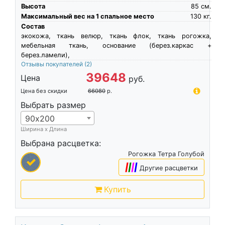
Высота
85
см.
Максимальный вес на 1 спальное место
130
кг.
Состав
экокожа, ткань велюр, ткань флок, ткань рогожка,
мебельная ткань, основание (берез.каркас +
берез.ламели),
Отзывы покупателей
(2)
39648
Цена
руб.
Цена без скидки
66080
р.
Выбрать размер
90х200
Ширина х Длина
Выбрана расцветка:
Рогожка Тетра Голубой
|
|
|
|
Другие расцветки
Купить