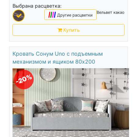
Выбрана расцветка:
Вельвет какао
|
|
|
|
Другие расцветки
Купить
Кровать Сонум Uno с подъемным
механизмом и ящиком 80х200
-20%