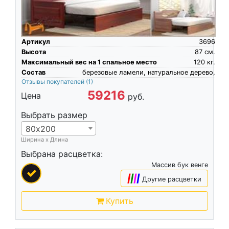
Артикул
3696
Высота
87
см.
Максимальный вес на 1 спальное место
120
кг.
Состав
березовые ламели, натуральное дерево,
Отзывы покупателей
(1)
59216
Цена
руб.
Выбрать размер
80х200
Ширина х Длина
Выбрана расцветка:
Массив бук венге
|
|
|
|
Другие расцветки
Купить