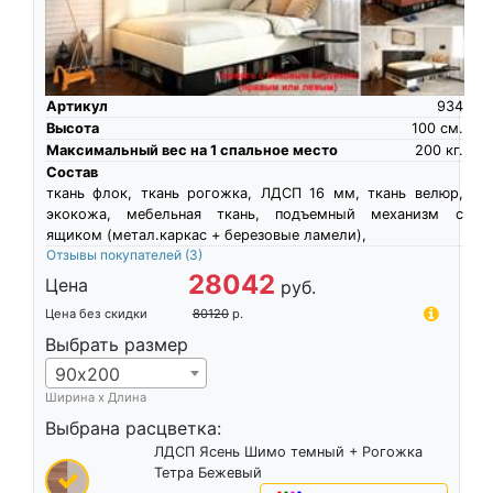
Артикул
934
Высота
100
см.
Максимальный вес на 1 спальное место
200
кг.
Состав
ткань флок, ткань рогожка, ЛДСП 16 мм, ткань велюр,
экокожа, мебельная ткань, подъемный механизм с
ящиком (метал.каркас + березовые ламели),
Отзывы покупателей
(3)
28042
Цена
руб.
Цена без скидки
80120
р.
Выбрать размер
90х200
Ширина х Длина
Выбрана расцветка:
ЛДСП Ясень Шимо темный + Рогожка
Тетра Бежевый