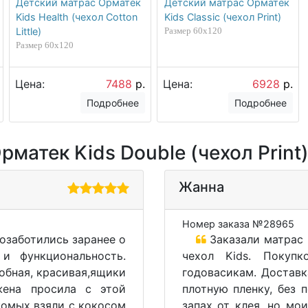
Детский матрас Орматек
Детский матрас Орматек
Kids Health (чехол Cotton
Kids Classic (чехол Print)
Little)
Размер 60х120
Размер 60х120
Цена:
7488
р.
Цена:
6928
р.
Подробнее
Подробнее
матек Kids Double (чехол Print
Жанна
Номер заказа №28965
озаботились заранее о
Заказали матрас 
и функциональность.
чехол Kids. Покуп
добная, красивая,ящики
годовасикам. Доставк
жена просила с этой
плотную пленку, без 
комых взяли с кокосом
запах от клея, но мо