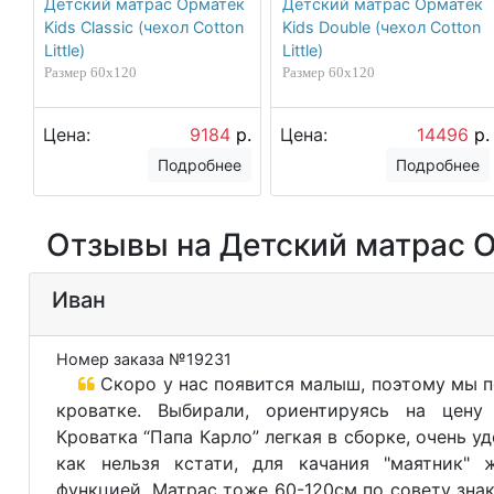
Детский матрас Орматек
Детский матрас Орматек
Kids Classic (чехол Cotton
Kids Double (чехол Cotton
Little)
Little)
Размер 60х120
Размер 60х120
Цена:
9184
р.
Цена:
14496
р.
Подробнее
Подробнее
Отзывы на Детский матрас Ор
Иван
Номер заказа №19231
Скоро у нас появится малыш, поэтому мы п
кроватке. Выбирали, ориентируясь на цену 
Кроватка “Папа Карло” легкая в сборке, очень у
как нельзя кстати, для качания "маятник" 
функцией. Матрас тоже 60-120см по совету зна