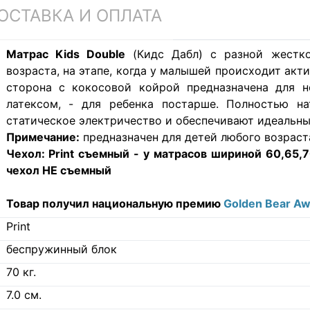
ОСТАВКА И ОПЛАТА
Матрас Kids Double
(Кидс Дабл) с разной жестко
возраста, на этапе, когда у малышей происходит ак
сторона с кокосовой койрой предназначена для н
латексом, - для ребенка постарше. Полностью на
статическое электричество и обеспечивают идеальны
Примечание:
предназначен для детей любого возраст
Чехол:
Print съемный - у матрасов шириной 60,65,70
чехол НЕ съемный
Товар получил национальную премию
Golden Bear A
Print
беспружинный блок
70
кг.
7.0
см.