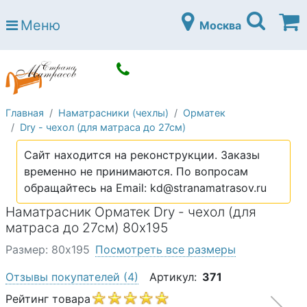
Страна матрасов
Меню
Москва
Open submenu (Матрасы)
Матрасы
Open submenu (Кровати)
Кровати
Open submenu (Аксессуары)
Аксессуары
Главная
Наматрасники (чехлы)
Орматек
Open submenu (Диваны)
Диваны
Dry - чехол (для матраса до 27см)
Open submenu (Постельное белье)
Постельное белье
Сайт находится на реконструкции. Заказы
Open submenu (Мебель)
временно не принимаются. По вопросам
Мебель
обращайтесь на Email: kd@stranamatrasov.ru
Open submenu (Основания)
Основания
Наматрасник Орматек Dry - чехол (для
Open submenu (Детские матрасы)
матраса до 27см) 80х195
Детские матрасы
Размер: 80х195
Посмотреть все размеры
Open submenu (Детские кровати)
Детские кровати
Отзывы покупателей
(4)
Артикул:
371
Open submenu (Шкафы)
Шкафы
Рейтинг товара