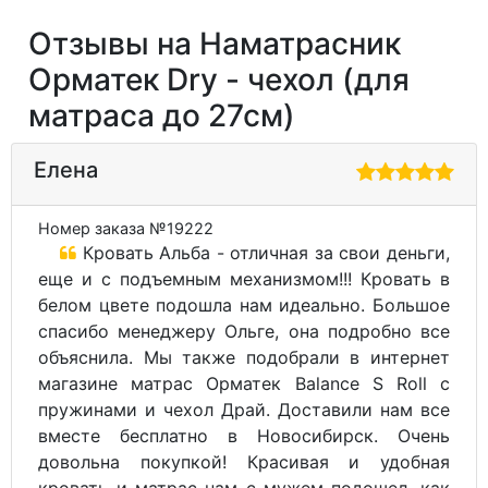
отзыв мой будет полезен. С Уважением
Карина.
Дата отзыва: 08.11.2017
Алина
Купили детям двухярусную кровать,
которая была в комплекте с матрасами... в
одном очень известном магазине. Ну что
сказать, скупой платит дважды), это про нас.
Матрасы были просто ужасными, на них было
невозможно лежать (мягкий поролон).
Заказали новые матрасы Kids Dream в
интернет магазине , детям 3х и 8ми лет.
Хорошие матрасы, плотные, упругие. Цена
тоже приятно удивила. И еще купили сразу с
защитными наматрасниками Dry, которые с
непромокаемой мембраной. Матрас