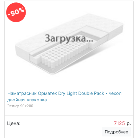
В комплект к матрасу заказала наматрасник
Dry, качество приятно порадовало, не шуршит
мягкий. После заказа связались быстро,
девушка оператор приятная, все объяснила.
Доставили бесплатно (Екатеринбург),
достаточно быстро, дней через 10 на
выходные.
Дата отзыва: 03.02.2018
Карина
Купили кровать Отто 3 уже больше года
назад и только сейчас дошли руки написать
отзыв. Так как на днях дозаказывали еще
подушку ребенку на этом сайте и все
привезли как оговаривали. ИТАК: Кровать 80-
190 см со стороны самая обычная кровать, но
мы выбирали кровать максимально простую.