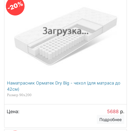
Размер 160х200
Цена:
4680
р.
Подробнее
Отзывы на Наматрасник
Орматек Dry - чехол (для
матраса до 27см)
Елена
Номер заказа №19222
Кровать Альба - отличная за свои деньги,
еще и с подъемным механизмом!!! Кровать в
белом цвете подошла нам идеально. Большое
спасибо менеджеру Ольге, она подробно все
объяснила. Мы также подобрали в интернет