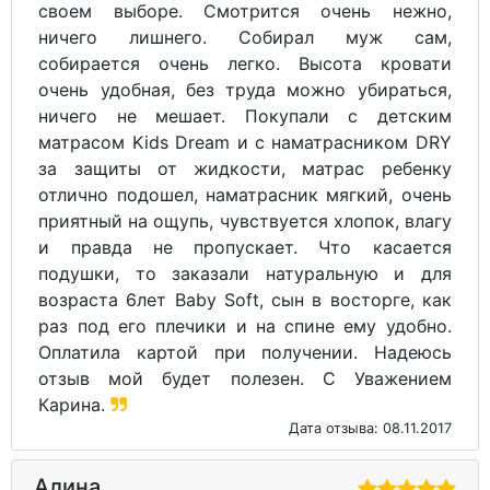
Наматрасники (чехлы)
Матрас-топпер
Тонкие матрасы
Наматрасник с наполнителем
Матрасы на диван
Матрасы 3 см высотой
Матрас 1 см
Наматрасники детские
непромокаемые
Наматрасники в детскую кроватку
Смотрите также:
Наматрасники (чехлы)
Наматрасники (чехлы) Орматек