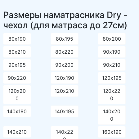
Политика конфиденциальности
© 2010-2026.
ООО "Страна матрасов"
,
109316
,
Москва
,
Волгоградский
проспект, дом 47
. E-mail:
kd@stranamatrasov.ru
Интернет-магазин "Страна матрасов" - продажа
ортопедических
матрасов
, кроватей, ортопедических подушек и аксессуаров для сна.
Все права защищены. Использование любых компонентов сайта без
письменного согласия администрации сайта запрещено. Обращаем ваше
внимание на то, что данный интернет-сайт носит исключительно
информационный характер и ни при каких условиях не является
публичной офертой, определяемой положениями Статьи 437 (2)
Гражданского кодекса РФ.
Узнайте первым обо всех акциях и спецпредложениях -
подпишитесь на рассылку