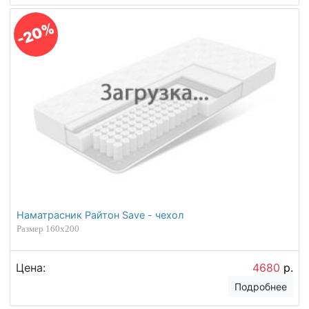
Без кучи краски и декоративных элементов, я
не доверяю всему этому. Я за натуральность.
Кровать из сосны приятно удивила за год нет
ни ни трещин, ни вмятин, прочная, болты не
разболтались. За все время я не пожалела о
своем выборе. Смотрится очень нежно,
ничего лишнего. Собирал муж сам,
собирается очень легко. Высота кровати
очень удобная, без труда можно убираться,
ничего не мешает. Покупали с детским
матрасом Kids Dream и с наматрасником DRY
за защиты от жидкости, матрас ребенку
отлично подошел, наматрасник мягкий, очень
приятный на ощупь, чувствуется хлопок, влагу
и правда не пропускает. Что касается
подушки, то заказали натуральную и для
возраста 6лет Baby Soft, сын в восторге, как
раз под его плечики и на спине ему удобно.
Оплатила картой при получении. Надеюсь