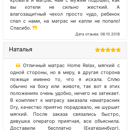
односторонний, мы специально выбрали
такой, чтобы не вертеть его постоянно. Очень
довольны покупкой.
Дата отзыва: 22.08.2018
Размеры наматрасника Dry -
чехол (для матраса до 27см)
80х190
80х195
80х200
80х210
80х220
90х190
90х195
90х200
90х210
90х220
120х190
120х195
120х20
120х210
120х22
0
0