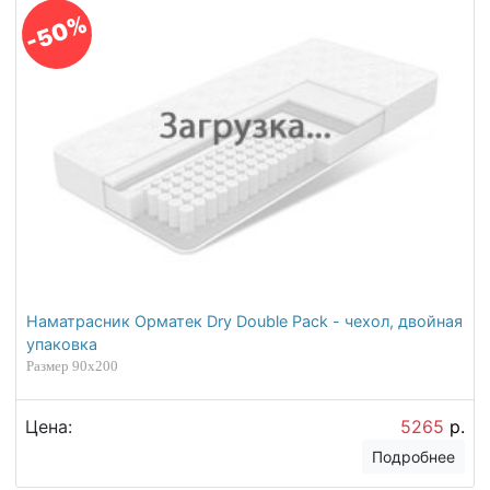
магазине матрас Орматек Balance S Roll с
пружинами и чехол Драй. Доставили нам все
вместе бесплатно в Новосибирск. Очень
довольна покупкой! Красивая и удобная
кровать и матрас нам с мужем подошел, как
вы хотели не сильно жесткий. А
влагозащитный чехол просто чудо, ребенок
спал с нами, на матрас ни капли не попало!
Спасибо.
Дата отзыва: 08.10.2018
Наталья
Отличный матрас Home Relax, мягкий с
одной стороны, но в меру, в другая сторона
пожеще именно то, что я искала. Сплю
обычно на боку или животе, так вот в этих
положениях очень удобно, ничего не затекает.