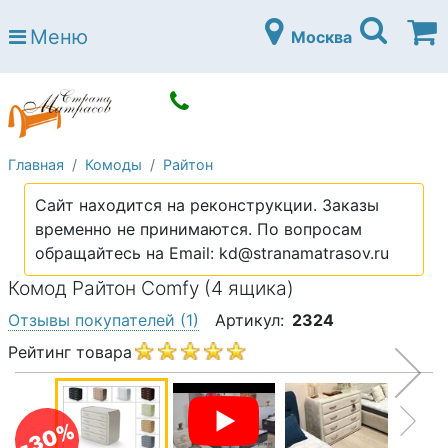
Страна матрасов
Меню
Москва
Open submenu (Матрасы)
Матрасы
Open submenu (Кровати)
Кровати
Open submenu (Аксессуары)
Аксессуары
Главная
Комоды
Райтон
Open submenu (Диваны)
Диваны
Сайт находится на реконструкции. Заказы
Open submenu (Постельное белье)
Постельное белье
временно не принимаются. По вопросам
Open submenu (Мебель)
обращайтесь на Email: kd@stranamatrasov.ru
Мебель
Комод Райтон Comfy (4 ящика)
Open submenu (Основания)
Основания
Отзывы покупателей
(1)
Артикул:
2324
Open submenu (Детские матрасы)
Детские матрасы
Рейтинг товара
Open submenu (Детские кровати)
Детские кровати
Open submenu (Шкафы)
Шкафы
-30%