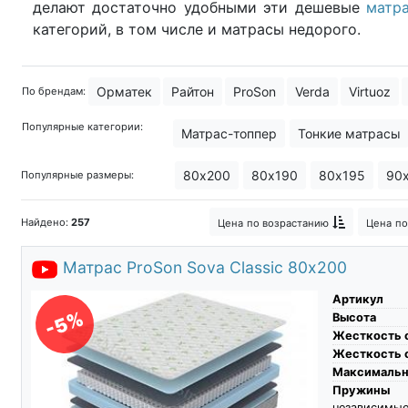
делают достаточно удобными эти дешевые
матр
категорий, в том числе и матрасы недорого.
Орматек
Райтон
ProSon
Verda
Virtuoz
По брендам:
Популярные категории:
Матрас-топпер
Тонкие матрасы
Матрасы для рабочих
Поролонов
80х200
80х190
80х195
90
Популярные размеры:
Зональный матрас
Анатомически
Найдено:
257
Цена
по возрастанию
Цена
по
Матрас Слип
Американские мат
Матрас ProSon Sova Classic 80х200
Артикул
-5%
Высота
Жесткость 
Жесткость 
Максимальны
Пружины
независимые