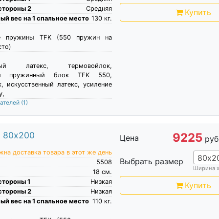
стороны 2
Средняя
Купить
й вес на 1 спальное место
130
кг.
е пружины TFK (550 пружин на
сто)
нный латекс, термовойлок,
ый пружинный блок TFK 550,
, искусственный латекс, усиление
у,
пателей
(1)
0 80х200
9225
Цена
руб
на доставка товара в этот же день
80х2
Выбрать размер
5508
Ширина 
18
см.
стороны 1
Низкая
Купить
стороны 2
Низкая
й вес на 1 спальное место
110
кг.