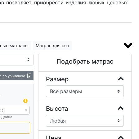
ов позволяет приобрести изделия любых ценовых
ные матрасы
Матрас для сна
ым латексом
Складные матрасы
Подобрать матрас
Релакс матрасы
Матрас Balance
г
по убыванию
асы
Пуф-матрасы складные
Размер
.
Высота
00
х Длина
Цена