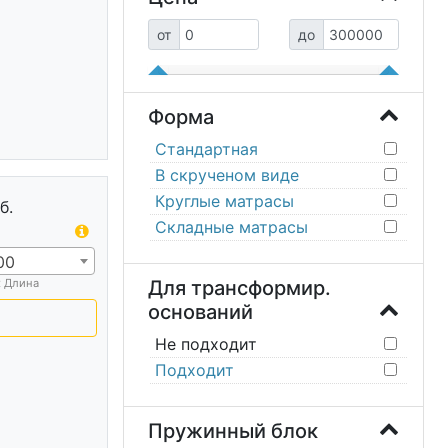
от
до
Форма
Стандартная
В скрученом виде
Круглые матрасы
б.
Складные матрасы
00
х Длина
Для трансформир.
оснований
Не подходит
Подходит
Пружинный блок