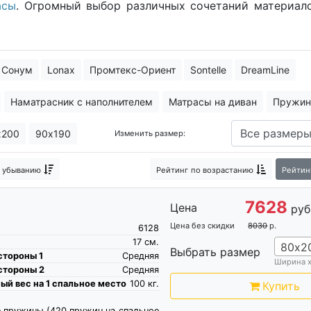
аcы
. Огромный выбор различных сочетаний материал
Сонум
Lonax
Промтекс-Ориент
Sontelle
DreamLine
Наматрасник с наполнителем
Матрасы на диван
Пружин
ый матрас
Матрасы 30 см высотой
Матрас с искусственн
х200
90х190
Изменить размер:
й матрас
Спящий матрас
Матрас Comfort
Матрас Плюс
 убыванию
Рейтинг
по возрастанию
Рейтин
расы
Матрасы беспружинные кокосовые
Импортные матр
7628
Цена
руб
Цена без скидки
8030
р.
6128
17
см.
80х2
Выбрать размер
стороны 1
Средняя
Ширина 
стороны 2
Средняя
й вес на 1 спальное место
100
кг.
Купить
 пружины (420 пружин на спальное