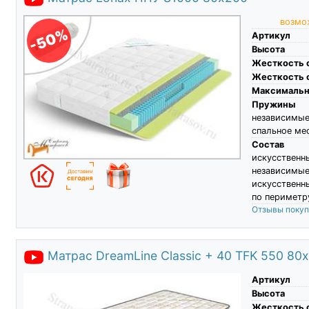
возмож
-50%
Артикул
Высота
Жесткость 
Жесткость 
Максимальны
Пружины
независимы
спальное ме
Состав
искусственн
независим
искусственн
по периметру
Отзывы поку
Матрас DreamLine Classic + 40 TFK 550 80
Артикул
Высота
Жесткость 