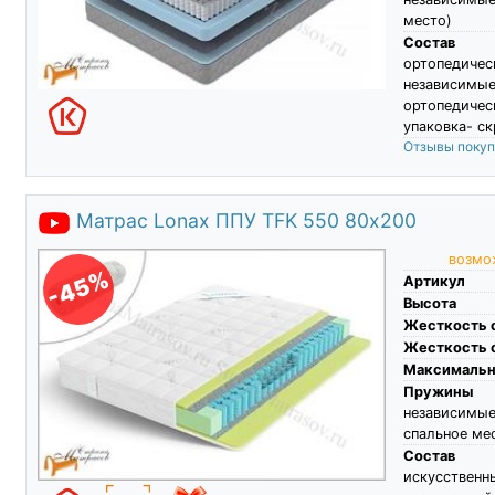
место)
Состав
ортопеди
независимы
ортопедичес
упаковка- ск
Отзывы поку
Матрас Lonax ППУ TFK 550 80х200
возмож
-45%
Артикул
Высота
Жесткость 
Жесткость 
Максимальны
Пружины
независимы
спальное ме
Состав
искусственн