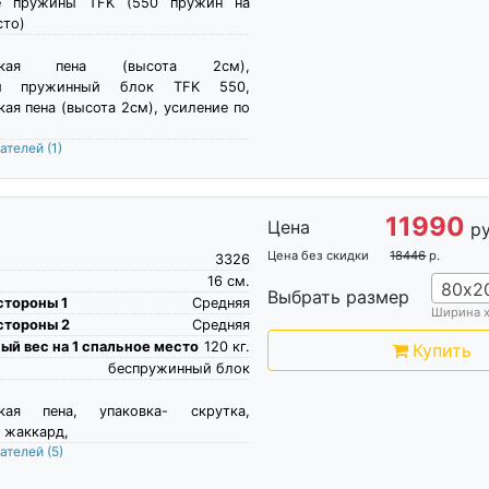
е пружины TFK (550 пружин на
сто)
ческая пена (высота 2см),
ый пружинный блок TFK 550,
ая пена (высота 2см), усиление по
пателей
(1)
11990
Цена
ру
Цена без скидки
18446
р.
3326
16
см.
80х2
Выбрать размер
стороны 1
Средняя
Ширина 
стороны 2
Средняя
й вес на 1 спальное место
120
кг.
Купить
беспружинный блок
ская пена, упаковка- скрутка,
 жаккард,
пателей
(5)