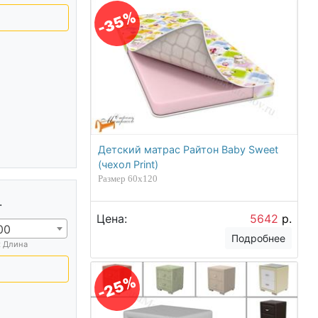
-35%
Детский матрас Райтон Baby Sweet
(чехол Print)
Размер 60х120
.
Цена:
5642
р.
00
Подробнее
х Длина
-25%