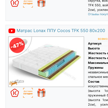
скрутка, во
TFK 550, вой
2см), усилен
Отзывы поку
Матрас Lonax ППУ Cocos TFK 550 80х200
возмож
-47%
Артикул
Высота
Жесткость 
Жесткость 
Максимальны
Пружины
независимы
спальное ме
Состав
искусствен
(высота 1с
пружинный б
(высота 1см
2см), усил