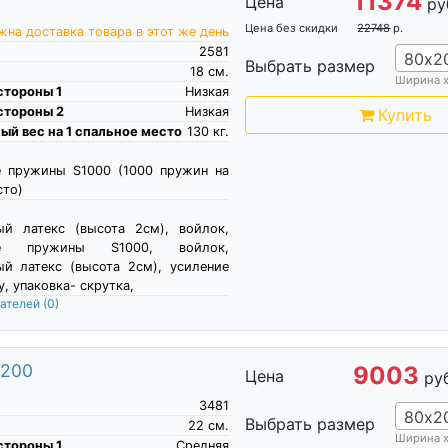
11374
Цена
ру
Цена без скидки
22748
р.
на доставка товара в этот же день
2581
80х2
Выбрать размер
18
см.
Ширина 
стороны 1
Низкая
стороны 2
Низкая
Купить
й вес на 1 спальное место
130
кг.
е пружины S1000 (1000 пружин на
сто)
ый латекс (высота 2см), войлок,
ые пружины S1000, войлок,
ый латекс (высота 2см), усиление
, упаковка- скрутка,
пателей
(0)
х200
9003
Цена
ру
3481
80х2
Выбрать размер
22
см.
Ширина 
стороны 1
Средняя