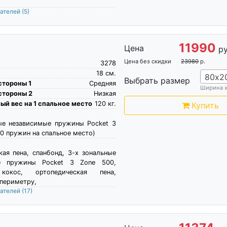
пателей
(5)
11990
Цена
ру
Цена без скидки
23980
р.
3278
18
см.
80х2
Выбрать размер
стороны 1
Средняя
Ширина 
стороны 2
Низкая
й вес на 1 спальное место
120
кг.
Купить
ые независимые пружины Pocket 3
0 пружин на спальное место)
кая пена, спанбонд, 3-х зональные
е пружины Pocket 3 Zone 500,
 кокос, ортопедическая пена,
 периметру,
пателей
(17)