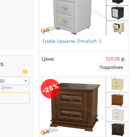
Тумба Орматек OrmaSoft-2
Цена:
12638
р.
б.
Подробнее
00
-25%
х Длина