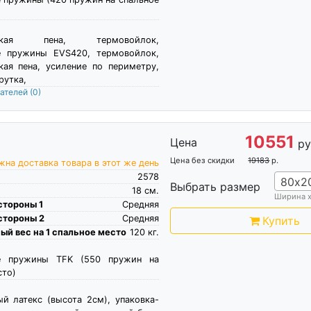
ческая пена, термовойлок,
е пружины EVS420, термовойлок,
кая пена, усиление по периметру,
рутка,
пателей
(0)
10551
Цена
ру
Цена без скидки
19183
р.
на доставка товара в этот же день
2578
80х2
Выбрать размер
18
см.
Ширина 
стороны 1
Средняя
стороны 2
Средняя
Купить
й вес на 1 спальное место
120
кг.
е пружины TFK (550 пружин на
сто)
ый латекс (высота 2см), упаковка-