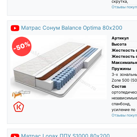
скрутка,
Отзывы поку
Матрас Сонум Balance Optima 80х200
Артикул
-50%
Высота
Жесткость 
Жесткость 
Максимальны
Пружины
3-х зональн
Zone 500 (50
Состав
ортопедичес
независимы
спанбонд,
усиление по
Отзывы поку
Матрас Lonax ППУ S1000 80х200