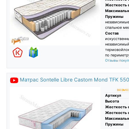
Жесткость 
Максимальны
Пружины
независимы
спальное ме
Состав
искусстве
независим
термовойлок
по периметр
Отзывы поку
Матрас Sontelle Libre Castom Mond TFK 55
возмож
Артикул
Высота
Жесткость 
Жесткость 
Максимальны
Пружины