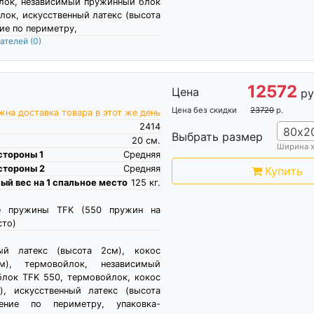
йлок, независимый пружинный блок
лок, искусственный латекс (высота
ие по периметру,
пателей
(0)
12572
Цена
ру
Цена без скидки
23720
р.
на доставка товара в этот же день
2414
80х2
Выбрать размер
20
см.
Ширина 
стороны 1
Средняя
стороны 2
Средняя
Купить
й вес на 1 спальное место
125
кг.
е пружины TFK (550 пружин на
сто)
ный латекс (высота 2см), кокос
м), термовойлок, независимый
лок TFK 550, термовойлок, кокос
), искусственный латекс (высота
ение по периметру, упаковка-