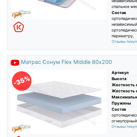
независимы
спальное ме
Состав
ортопеди
независим
ортопедическ
периметру,
Отзывы поку
Матрас Сонум Flex Middle 80х200
Артикул
-35%
Высота
Жесткость 
Жесткость 
Максимальны
Пружины
Состав
ортопедиче
огнеупорный
Отзывы поку