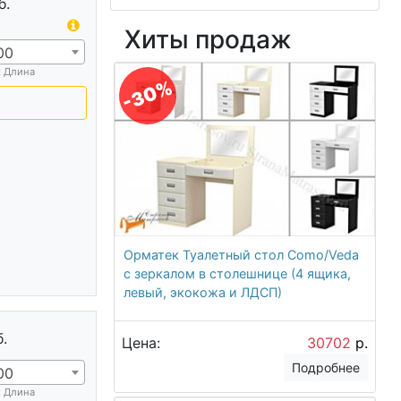
б.
Хиты продаж
00
х Длина
-30%
Орматек Туалетный стол Como/Veda
с зеркалом в столешнице (4 ящика,
левый, экокожа и ЛДСП)
б.
Цена:
30702
р.
Подробнее
00
х Длина