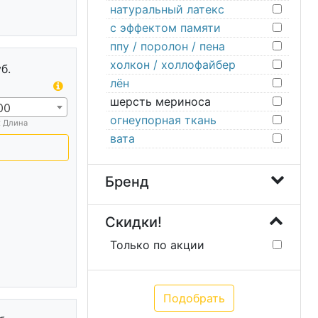
натуральный латекс
с эффектом памяти
ппу / поролон / пена
холкон / холлофайбер
б.
лён
шерсть мериноса
00
огнеупорная ткань
х Длина
вата
Бренд
Скидки!
Только по акции