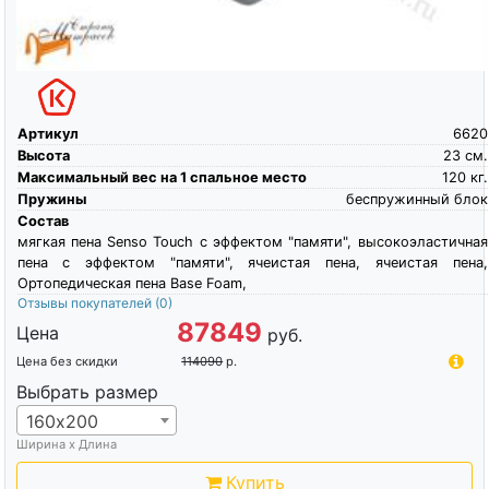
Артикул
6620
Высота
23
см.
Максимальный вес на 1 спальное место
120
кг.
Пружины
беспружинный блок
Состав
мягкая пена Senso Touch c эффектом "памяти", высокоэластичная
пена c эффектом "памяти", ячеистая пена, ячеистая пена,
Ортопедическая пена Base Foam,
Отзывы покупателей
(0)
87849
Цена
руб.
Цена без скидки
114090
р.
Выбрать размер
160х200
Ширина х Длина
Купить