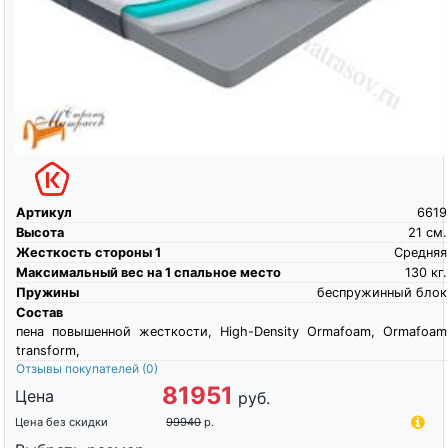
Артикул
6619
Высота
21
см.
Жесткость стороны 1
Средняя
Максимальный вес на 1 спальное место
130
кг.
Пружины
беспружинный блок
Состав
пена повышенной жесткости, High-Density Ormafoam, Ormafoam
transform,
Отзывы покупателей
(0)
81951
Цена
руб.
Цена без скидки
99940
р.