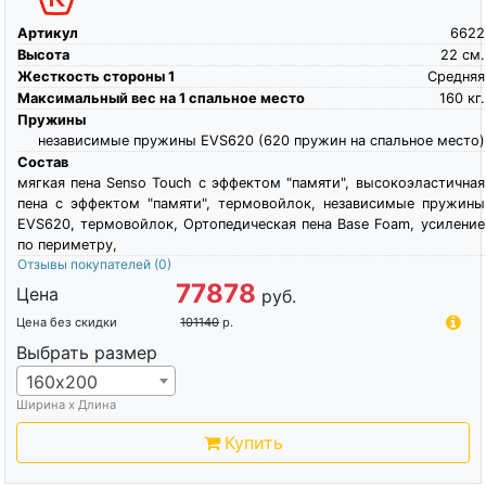
Артикул
6622
Высота
22
см.
Жесткость стороны 1
Средняя
Максимальный вес на 1 спальное место
160
кг.
Пружины
независимые пружины EVS620 (620 пружин на спальное место)
Состав
мягкая пена Senso Touch c эффектом "памяти", высокоэластичная
пена c эффектом "памяти", термовойлок, независимые пружины
EVS620, термовойлок, Ортопедическая пена Base Foam, усиление
по периметру,
Отзывы покупателей
(0)
77878
Цена
руб.
Цена без скидки
101140
р.
Выбрать размер
160х200
Ширина х Длина
Купить