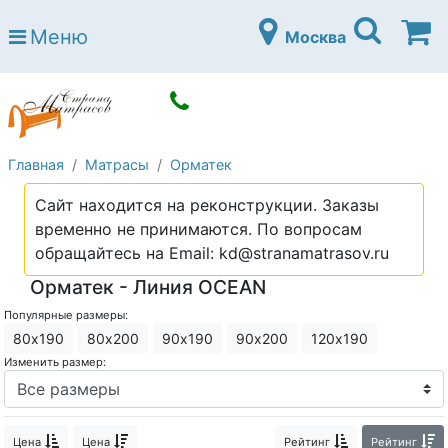
Страна матрасов
Меню
Москва
Open submenu (Матрасы)
Матрасы
Open submenu (Кровати)
Кровати
Open submenu (Аксессуары)
Аксессуары
Главная
Матрасы
Орматек
Open submenu (Диваны)
Диваны
Сайт находится на реконструкции. Заказы
Open submenu (Постельное белье)
Постельное белье
временно не принимаются. По вопросам
Open submenu (Мебель)
обращайтесь на Email: kd@stranamatrasov.ru
Мебель
Орматек - Линия OCEAN
Open submenu (Основания)
Основания
Популярные размеры:
Open submenu (Детские матрасы)
Детские матрасы
80х190
80х200
90х190
90х200
120х190
Изменить размер:
Open submenu (Детские кровати)
Детские кровати
Open submenu (Шкафы)
Шкафы
Цена
Цена
Рейтинг
Рейтинг