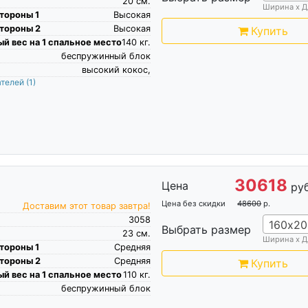
20
см.
Ширина х Д
тороны 1
Высокая
тороны 2
Высокая
Купить
й вес на 1 спальное место
140
кг.
беспружинный блок
высокий кокос,
ателей
(1)
30618
Цена
руб
Цена без скидки
48600
р.
Доставим этот товар завтра!
3058
160х20
Выбрать размер
23
см.
Ширина х Д
тороны 1
Средняя
тороны 2
Средняя
Купить
й вес на 1 спальное место
110
кг.
беспружинный блок