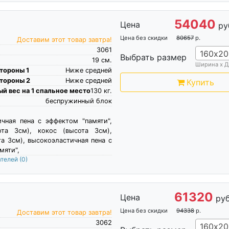
54040
Цена
ру
Цена без скидки
80657
р.
Доставим этот товар завтра!
3061
160х20
Выбрать размер
19
см.
Ширина х Д
тороны 1
Ниже средней
тороны 2
Ниже средней
Купить
й вес на 1 спальное место
130
кг.
беспружинный блок
чная пена c эффектом "памяти",
ота 3см), кокос (высота 3см),
та 3см), высокоэластичная пена c
мяти",
ателей
(0)
61320
Цена
руб
Цена без скидки
94338
р.
Доставим этот товар завтра!
3062
160х20