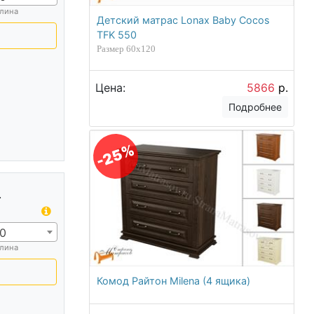
лина
Детский матрас Lonax Baby Cocos
TFK 550
Размер 60х120
Цена:
5866
р.
Подробнее
-25%
.
0
лина
Комод Райтон Milena (4 ящика)