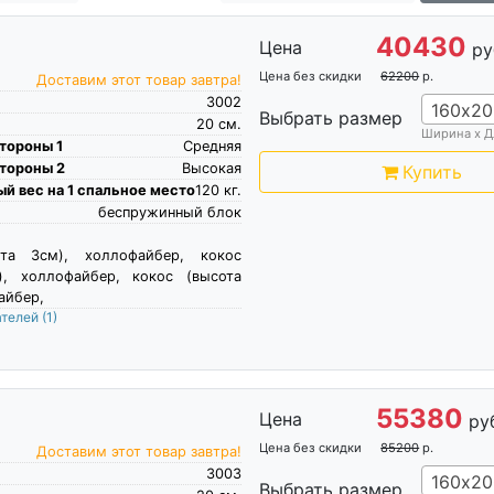
40430
Цена
ру
Цена без скидки
62200
р.
Доставим этот товар завтра!
3002
160х20
Выбрать размер
20
см.
Ширина х Д
тороны 1
Средняя
тороны 2
Высокая
Купить
й вес на 1 спальное место
120
кг.
беспружинный блок
ота 3см), холлофайбер, кокос
), холлофайбер, кокос (высота
айбер,
ателей
(1)
55380
Цена
ру
Цена без скидки
85200
р.
Доставим этот товар завтра!
3003
160х20
Выбрать размер