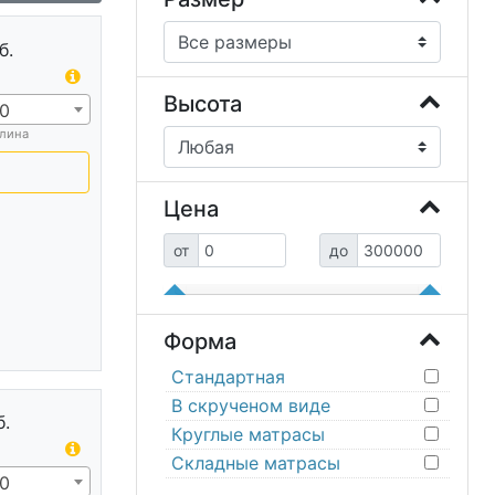
б.
Высота
0
лина
Цена
от
до
Форма
Стандартная
В скрученом виде
б.
Круглые матрасы
Складные матрасы
0