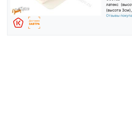
латекс (высо
(высота 3см),
Отзывы покуп