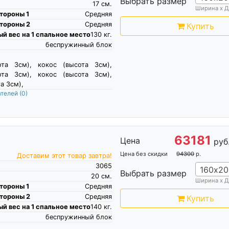
Выбрать размер
17
см.
Ширина х Д
тороны 1
Средняя
тороны 2
Средняя
Купить
й вес на 1 спальное место
130
кг.
беспружинный блок
ота 3см), кокос (высота 3см),
ота 3см), кокос (высота 3см),
а 3см),
ателей
(0)
63181
Цена
руб
Цена без скидки
94300
р.
Доставим этот товар завтра!
3065
160х20
Выбрать размер
20
см.
Ширина х Д
тороны 1
Средняя
тороны 2
Средняя
Купить
й вес на 1 спальное место
140
кг.
беспружинный блок