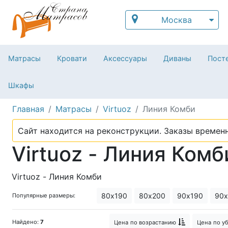
Москва
Матрасы
Кровати
Аксессуары
Диваны
Посте
Шкафы
Главная
Матрасы
Virtuoz
Линия Комби
Сайт находится на реконструкции. Заказы временн
Virtuoz - Линия Комб
Virtuoz - Линия Комби
80х190
80х200
90х190
90х
Популярные размеры:
Найдено:
7
Цена
по возрастанию
Цена
по у