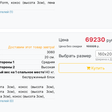
 Form, кокос (высота 3см), пена
ателей
(1)
69230
Цена
ру
Цена без скидки
103328
р.
Доставим этот товар завтра!
3060
160х20
Выбрать размер
20
см.
Ширина х Д
тороны 1
Средняя
тороны 2
Высокая
Купить
й вес на 1 спальное место
140
кг.
беспружинный блок
ота 3см), кокос (высота 3см),
ота 3см), кокос (высота 3см),
а 3см), кокос (высота 3см),
ателей
(0)