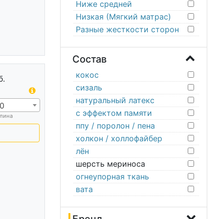
Ниже средней
Низкая (Мягкий матрас)
Разные жесткости сторон
Состав
кокос
б.
сизаль
натуральный латекс
0
с эффектом памяти
лина
ппу / поролон / пена
холкон / холлофайбер
лён
шерсть мериноса
огнеупорная ткань
вата