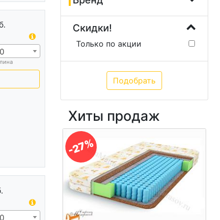
Бренд
б.
Скидки!
Только по акции
0
лина
Хиты продаж
-27%
.
0