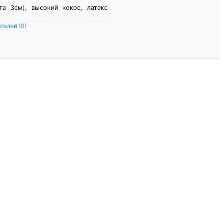
та 3см), высокий кокос, латекс
ателей
(0)