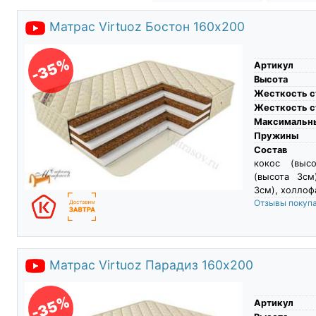
Матрас Virtuoz Бостон 160х200
-35%
Артикул
Высота
Жесткость с
Жесткость с
Максимальны
Пружины
Состав
кокос (выс
(высота 3см
3см), холлоф
Отзывы покуп
Матрас Virtuoz Парадиз 160х200
-35%
Артикул