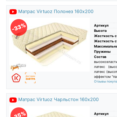
Матрас Virtuoz Полонез 160х200
-33%
Артикул
Высота
Жесткость с
Жесткость с
Максимальны
Пружины
Состав
высокоэласти
латекс (выс
латекс (высо
эффектом "па
Отзывы покуп
Матрас Virtuoz Чарльстон 160х200
-35%
Артикул