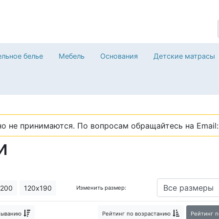
льное белье
Мебель
Основания
Детские матрасы
о не принимаются. По вопросам обращайтесь на Email: 
и
200
120х190
Изменить размер:
быванию
Рейтинг
по возрастанию
Рейтинг
п