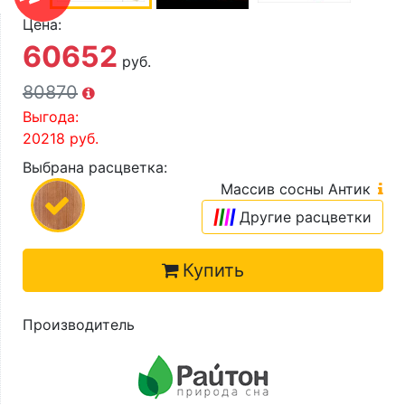
О компании
Цена:
Контакты
60652
руб.
Доставка по городу
80870
Выгода:
20218
руб.
Выбрана расцветка:
Массив сосны Антик
|
|
|
|
Другие расцветки
Купить
Производитель