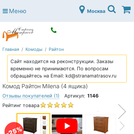
Страна матрасов
Меню
Москва
Open submenu (Матрасы)
Матрасы
Open submenu (Кровати)
Кровати
Open submenu (Аксессуары)
Аксессуары
Главная
Комоды
Райтон
Open submenu (Диваны)
Диваны
Сайт находится на реконструкции. Заказы
Open submenu (Постельное белье)
Постельное белье
временно не принимаются. По вопросам
Open submenu (Мебель)
обращайтесь на Email: kd@stranamatrasov.ru
Мебель
Комод Райтон Milena (4 ящика)
Open submenu (Основания)
Основания
Отзывы покупателей
(1)
Артикул:
1146
Open submenu (Детские матрасы)
Детские матрасы
Рейтинг товара
Open submenu (Детские кровати)
Детские кровати
Open submenu (Шкафы)
Шкафы
-25%