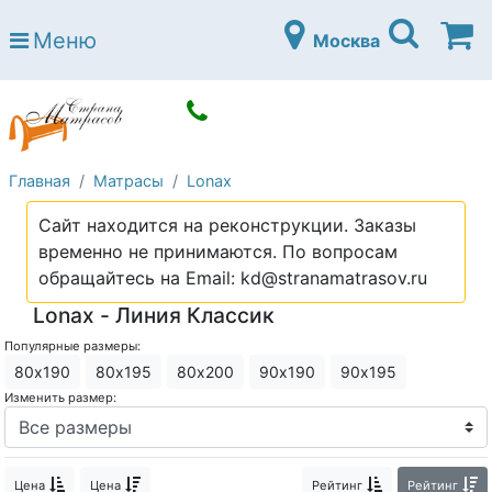
Страна матрасов
Меню
Москва
Open submenu (Матрасы)
Матрасы
Open submenu (Кровати)
Кровати
Open submenu (Аксессуары)
Аксессуары
Главная
Матрасы
Lonax
Open submenu (Диваны)
Диваны
Сайт находится на реконструкции. Заказы
Open submenu (Постельное белье)
Постельное белье
временно не принимаются. По вопросам
Open submenu (Мебель)
обращайтесь на Email: kd@stranamatrasov.ru
Мебель
Lonax - Линия Классик
Open submenu (Основания)
Основания
Популярные размеры:
Open submenu (Детские матрасы)
Детские матрасы
80х190
80х195
80х200
90х190
90х195
Изменить размер:
Open submenu (Детские кровати)
Детские кровати
Open submenu (Шкафы)
Шкафы
Цена
Цена
Рейтинг
Рейтинг