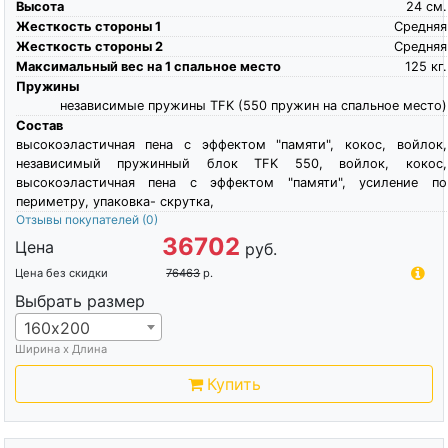
Высота
24
см.
Жесткость стороны 1
Средняя
Жесткость стороны 2
Средняя
Максимальный вес на 1 спальное место
125
кг.
Пружины
независимые пружины TFK (550 пружин на спальное место)
Состав
высокоэластичная пена c эффектом "памяти", кокос, войлок,
независимый пружинный блок TFK 550, войлок, кокос,
высокоэластичная пена c эффектом "памяти", усиление по
периметру, упаковка- скрутка,
Отзывы покупателей
(0)
36702
Цена
руб.
Цена без скидки
76463
р.
Выбрать размер
160х200
Ширина х Длина
Купить