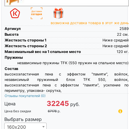
возможна доставка товара в этот же день
Артикул
2589
Высота
22
см.
Жесткость стороны 1
Ниже средней
Жесткость стороны 2
Ниже средней
Максимальный вес на 1 спальное место
120
кг.
Пружины
независимые пружины TFK (550 пружин на спальное место)
Состав
высокоэластичная пена c эффектом "памяти", войлок,
независимый пружинный блок TFK 550, войлок,
высокоэластичная пена c эффектом "памяти", усиление по
периметру, упаковка- скрутка,
Отзывы покупателей
(0)
32245
Цена
руб.
Цена без скидки
67178
р.
Выбрать размер
160х200