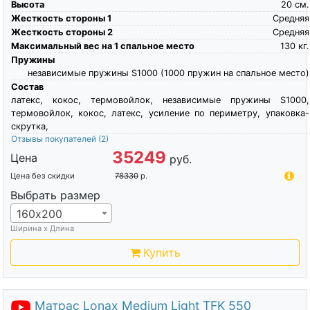
Высота
20
см.
Жесткость стороны 1
Средняя
Жесткость стороны 2
Средняя
Максимальный вес на 1 спальное место
130
кг.
Пружины
независимые пружины S1000 (1000 пружин на спальное место)
Состав
латекс, кокос, термовойлок, независимые пружины S1000,
термовойлок, кокос, латекс, усиление по периметру, упаковка-
скрутка,
Отзывы покупателей
(2)
35249
Цена
руб.
Цена без скидки
78330
р.
Выбрать размер
160х200
Ширина х Длина
Купить
Матрас Lonax Medium Light TFK 550