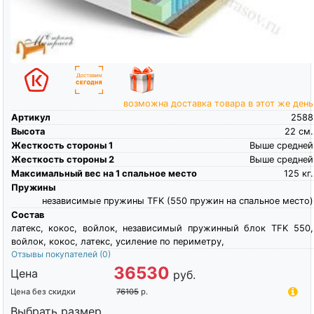
возможна доставка товара в этот же день
Артикул
2588
Высота
22
см.
Жесткость стороны 1
Выше средней
Жесткость стороны 2
Выше средней
Максимальный вес на 1 спальное место
125
кг.
Пружины
независимые пружины TFK (550 пружин на спальное место)
Состав
латекс, кокос, войлок, независимый пружинный блок TFK 550,
войлок, кокос, латекс, усиление по периметру,
Отзывы покупателей
(0)
36530
Цена
руб.
Цена без скидки
76105
р.
Выбрать размер