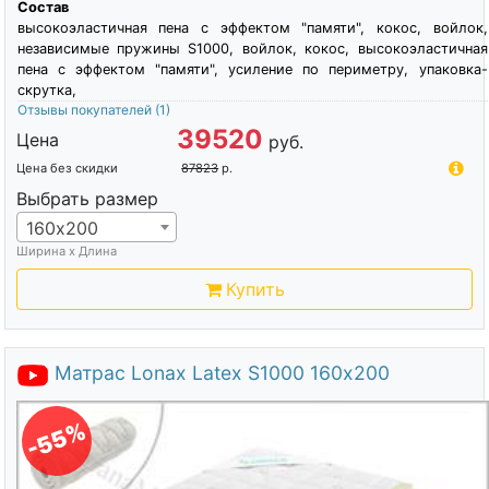
Состав
высокоэластичная пена c эффектом "памяти", кокос, войлок,
независимые пружины S1000, войлок, кокос, высокоэластичная
пена c эффектом "памяти", усиление по периметру, упаковка-
скрутка,
Отзывы покупателей
(1)
39520
Цена
руб.
Цена без скидки
87823
р.
Выбрать размер
160х200
Ширина х Длина
Купить
Матрас Lonax Latex S1000 160х200
-55%