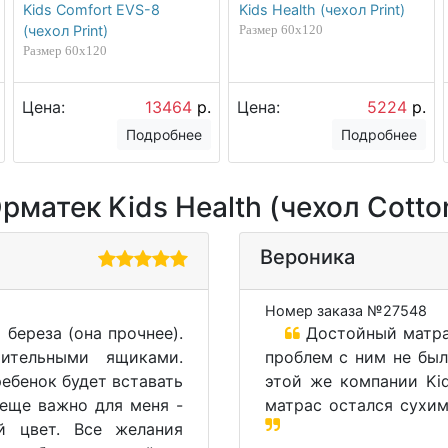
Kids Comfort EVS-8
Kids Health (чехол Print)
(чехол Print)
Размер 60х120
Размер 60х120
Цена:
13464
р.
Цена:
5224
р.
Подробнее
Подробнее
атек Kids Health (чехол Cotton 
Вероника
Номер заказа №27548
береза (она прочнее).
Достойный матрас
ительными ящиками.
проблем с ним не был
ребенок будет вставать
этой же компании Kid
еще важно для меня -
матрас остался сухи
й цвет. Все желания