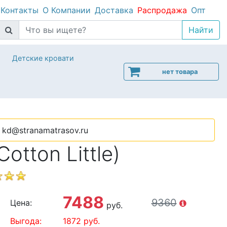
Контакты
О Компании
Доставка
Распродажа
Опт
Детские кровати
нет товара
kd@stranamatrasov.ru
tton Little)
7488
9360
Цена:
руб.
Выгода:
1872
руб.