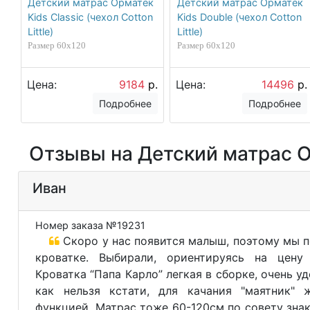
Детский матрас Орматек
Детский матрас Орматек
Kids Classic (чехол Cotton
Kids Double (чехол Cotton
Little)
Little)
Размер 60х120
Размер 60х120
Цена:
9184
р.
Цена:
14496
р.
Подробнее
Подробнее
Отзывы на Детский матрас Ор
Иван
Номер заказа №19231
Скоро у нас появится малыш, поэтому мы п
кроватке. Выбирали, ориентируясь на цену 
Кроватка “Папа Карло” легкая в сборке, очень у
как нельзя кстати, для качания "маятник" 
функцией. Матрас тоже 60-120см по совету зна