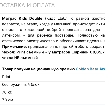
ОСТАВКА И ОПЛАТА
Матрас Kids Double
(Кидс Дабл) с разной жестко
возраста, на этапе, когда у малышей происходит ак
сторона с кокосовой койрой предназначена для н
латексом, - для ребенка постарше. Полностью на
статическое электричество и обеспечивают идеальны
Примечание:
предназначен для детей любого возраст
Чехол:
Print съемный - у матрасов шириной 60,65,70
чехол НЕ съемный
Товар получил национальную премию
Golden Bear A
Print
беспружинный блок
70
кг.
7.0
см.