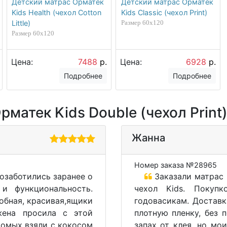
Детский матрас Орматек
Детский матрас Орматек
Kids Health (чехол Cotton
Kids Classic (чехол Print)
Little)
Размер 60х120
Размер 60х120
Цена:
7488
р.
Цена:
6928
р.
Подробнее
Подробнее
матек Kids Double (чехол Print
Жанна
Номер заказа №28965
озаботились заранее о
Заказали матрас 
и функциональность.
чехол Kids. Покуп
добная, красивая,ящики
годовасикам. Доставк
жена просила с этой
плотную пленку, без 
комых взяли с кокосом
запах от клея, но мо