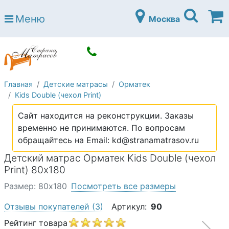
Страна матрасов
Меню
Москва
Open submenu (Матрасы)
Матрасы
Open submenu (Кровати)
Кровати
Open submenu (Аксессуары)
Аксессуары
Главная
Детские матрасы
Орматек
Open submenu (Диваны)
Диваны
Kids Double (чехол Print)
Open submenu (Постельное белье)
Постельное белье
Сайт находится на реконструкции. Заказы
Open submenu (Мебель)
временно не принимаются. По вопросам
Мебель
обращайтесь на Email: kd@stranamatrasov.ru
Open submenu (Основания)
Основания
Детский матрас Орматек Kids Double (чехол
Open submenu (Детские матрасы)
Print) 80х180
Детские матрасы
Размер: 80х180
Посмотреть все размеры
Open submenu (Детские кровати)
Детские кровати
Отзывы покупателей
(3)
Артикул:
90
Open submenu (Шкафы)
Шкафы
Рейтинг товара