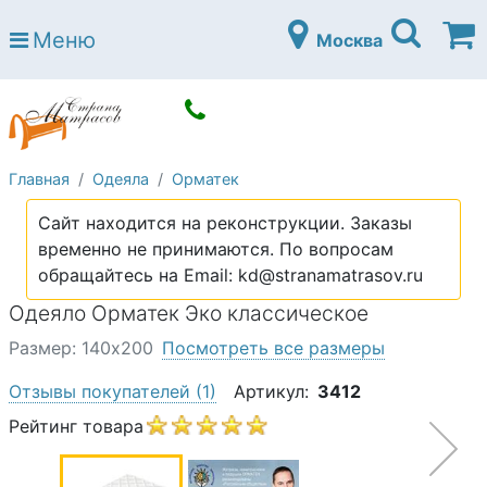
Страна матрасов
Меню
Москва
Open submenu (Матрасы)
Матрасы
Open submenu (Кровати)
Кровати
Open submenu (Аксессуары)
Аксессуары
Главная
Одеяла
Орматек
Open submenu (Диваны)
Диваны
Сайт находится на реконструкции. Заказы
Open submenu (Постельное белье)
Постельное белье
временно не принимаются. По вопросам
Open submenu (Мебель)
обращайтесь на Email: kd@stranamatrasov.ru
Мебель
Одеяло Орматек Эко классическое
Open submenu (Основания)
Основания
Размер: 140х200
Посмотреть все размеры
Open submenu (Детские матрасы)
Детские матрасы
Отзывы покупателей
(1)
Артикул:
3412
Open submenu (Детские кровати)
Детские кровати
Рейтинг товара
Open submenu (Шкафы)
Шкафы