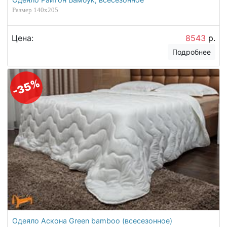
Размер 140х205
Цена:
8543
р.
Подробнее
-35%
Одеяло Аскона Green bamboo (всесезонное)