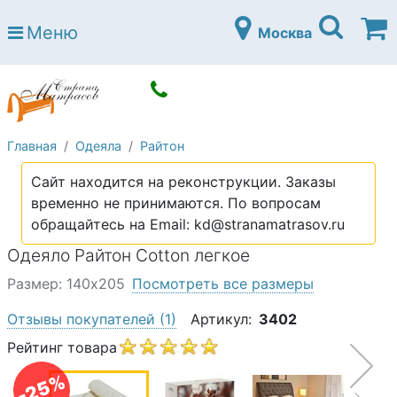
Страна матрасов
Меню
Москва
Open submenu (Матрасы)
Матрасы
Open submenu (Кровати)
Кровати
Open submenu (Аксессуары)
Аксессуары
Главная
Одеяла
Райтон
Open submenu (Диваны)
Диваны
Сайт находится на реконструкции. Заказы
Open submenu (Постельное белье)
Постельное белье
временно не принимаются. По вопросам
Open submenu (Мебель)
обращайтесь на Email: kd@stranamatrasov.ru
Мебель
Одеяло Райтон Cotton легкое
Open submenu (Основания)
Основания
Размер: 140х205
Посмотреть все размеры
Open submenu (Детские матрасы)
Детские матрасы
Отзывы покупателей
(1)
Артикул:
3402
Open submenu (Детские кровати)
Детские кровати
Рейтинг товара
Open submenu (Шкафы)
Шкафы
-25%