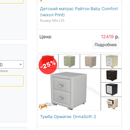
Детский матрас Райтон Baby Comfort
(чехол Print)
Размер 60х120
Цена:
12419
р.
Подробнее
-25%
0
лина
Тумба Орматек OrmaSoft-2