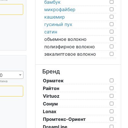
бамбук
микрофайбер
кашемир
гусиный пух
сатин
объемное волокно
полиэфирное волокно
эвкалиптовое волокно
Бренд
0
Орматек
лина
Райтон
Virtuoz
Сонум
Lonax
Промтекс-Ориент
DreamLine