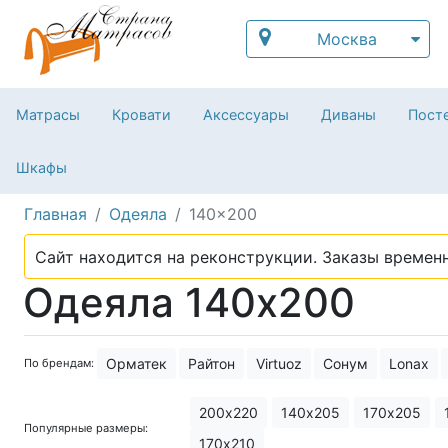
Москва
Матрасы
Кровати
Аксессуары
Диваны
Посте
Шкафы
Главная
Одеяла
140x200
Сайт находится на реконструкции. Заказы временн
Одеяла 140х200
Орматек
Райтон
Virtuoz
Сонум
Lonax
По брендам:
200х220
140х205
170х205
Популярные размеры:
170х210