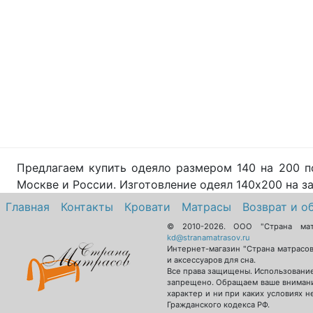
Предлагаем купить одеяло размером 140 на 200 п
Москве и России. Изготовление одеял 140х200 на за
Главная
Контакты
Кровати
Матрасы
Возврат и о
© 2010-2026.
ООО "Страна ма
kd@stranamatrasov.ru
Интернет-магазин "Страна матрасо
и аксессуаров для сна.
Все права защищены. Использование
запрещено. Обращаем ваше внимани
характер и ни при каких условиях 
Гражданского кодекса РФ.