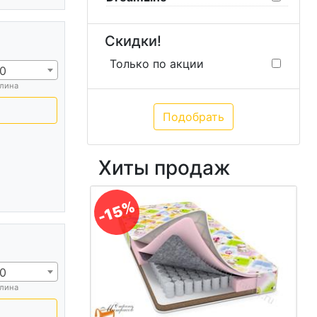
Скидки!
Только по акции
0
лина
Хиты продаж
-15%
0
лина