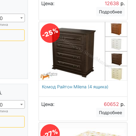
Цена:
12638
р.
Подробнее
0
лина
-25%
Комод Райтон Milena (4 ящика)
.
Цена:
60652
р.
0
лина
Подробнее
-27%