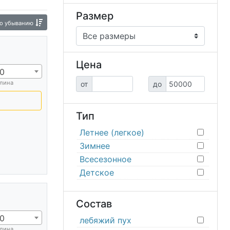
Размер
о убыванию
Цена
0
лина
от
до
Тип
Летнее (легкое)
Зимнее
Всесезонное
Детское
Состав
0
лебяжий пух
лина