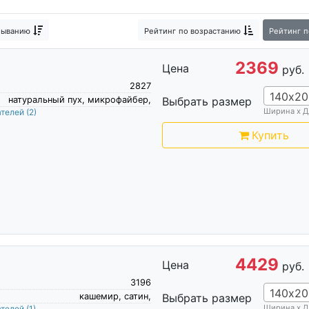
быванию
Рейтинг
по возрастанию
Рейтинг
п
2369
Цена
руб.
2827
140х20
натуральный пух, микрофайбер,
Выбрать размер
Ширина х Д
ателей
(2)
Купить
4429
Цена
руб.
3196
140х20
кашемир, сатин,
Выбрать размер
Ширина х Д
ателей
(1)