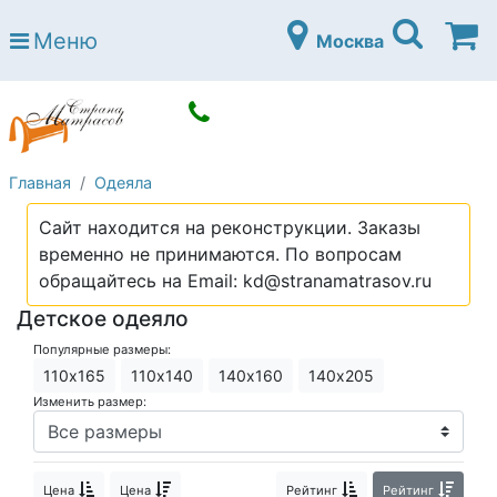
Страна матрасов
Меню
Москва
Open submenu (Матрасы)
Матрасы
Open submenu (Кровати)
Кровати
Open submenu (Аксессуары)
Аксессуары
Главная
Одеяла
Open submenu (Диваны)
Диваны
Сайт находится на реконструкции. Заказы
Open submenu (Постельное белье)
Постельное белье
временно не принимаются. По вопросам
Open submenu (Мебель)
обращайтесь на Email: kd@stranamatrasov.ru
Мебель
Детское одеяло
Open submenu (Основания)
Основания
Популярные размеры:
Open submenu (Детские матрасы)
Детские матрасы
110х165
110х140
140х160
140х205
Изменить размер:
Open submenu (Детские кровати)
Детские кровати
Open submenu (Шкафы)
Шкафы
Цена
Цена
Рейтинг
Рейтинг