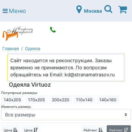
Страна матрасов
Меню
Москва
Open submenu (Матрасы)
Матрасы
Open submenu (Кровати)
Кровати
Open submenu (Аксессуары)
Аксессуары
Главная
Одеяла
Open submenu (Диваны)
Диваны
Сайт находится на реконструкции. Заказы
Open submenu (Постельное белье)
Постельное белье
временно не принимаются. По вопросам
Open submenu (Мебель)
обращайтесь на Email: kd@stranamatrasov.ru
Мебель
Одеяла Virtuoz
Open submenu (Основания)
Основания
Популярные размеры:
Open submenu (Детские матрасы)
Детские матрасы
140х205
170х205
200х220
110х140
140х160
Изменить размер:
Open submenu (Детские кровати)
Детские кровати
Open submenu (Шкафы)
Шкафы
Цена
Цена
Рейтинг
Рейтинг