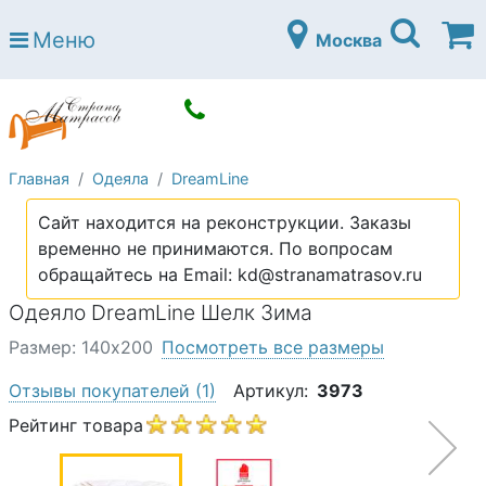
Страна матрасов
Меню
Москва
Open submenu (Матрасы)
Матрасы
Open submenu (Кровати)
Кровати
Open submenu (Аксессуары)
Аксессуары
Главная
Одеяла
DreamLine
Open submenu (Диваны)
Диваны
Сайт находится на реконструкции. Заказы
Open submenu (Постельное белье)
Постельное белье
временно не принимаются. По вопросам
Open submenu (Мебель)
обращайтесь на Email: kd@stranamatrasov.ru
Мебель
Одеяло DreamLine Шелк Зима
Open submenu (Основания)
Основания
Размер: 140х200
Посмотреть все размеры
Open submenu (Детские матрасы)
Детские матрасы
Отзывы покупателей
(1)
Артикул:
3973
Open submenu (Детские кровати)
Детские кровати
Рейтинг товара
Open submenu (Шкафы)
Шкафы