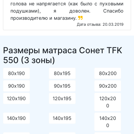
голова не напрягается (как было с пуховыми
подушками), я доволен. Спасибо
производителю и магазину.
Дата отзыва: 20.03.2019
Размеры матраса Сонет TFK
550 (3 зоны)
80х190
80х195
80х200
90х190
90х195
90х200
120х190
120х195
120х20
0
140х190
140х195
140х20
0