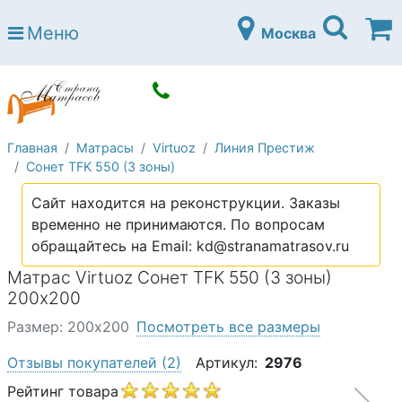
Страна матрасов
Меню
Москва
Open submenu (Матрасы)
Матрасы
Open submenu (Кровати)
Кровати
Open submenu (Аксессуары)
Аксессуары
Главная
Матрасы
Virtuoz
Линия Престиж
Open submenu (Диваны)
Диваны
Сонет TFK 550 (3 зоны)
Open submenu (Постельное белье)
Постельное белье
Сайт находится на реконструкции. Заказы
Open submenu (Мебель)
временно не принимаются. По вопросам
Мебель
обращайтесь на Email: kd@stranamatrasov.ru
Open submenu (Основания)
Основания
Матрас Virtuoz Сонет TFK 550 (3 зоны)
Open submenu (Детские матрасы)
200х200
Детские матрасы
Размер: 200х200
Посмотреть все размеры
Open submenu (Детские кровати)
Детские кровати
Отзывы покупателей
(2)
Артикул:
2976
Open submenu (Шкафы)
Шкафы
Рейтинг товара