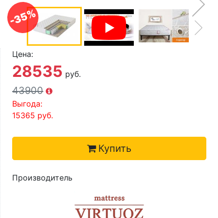
О компании
-35%
Контакты
Доставка по городу
Цена:
28535
руб.
43900
Выгода:
15365
руб.
Купить
Производитель