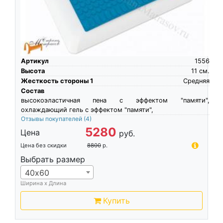
Артикул
1556
Высота
11
см.
Жесткость стороны 1
Средняя
Состав
высокоэластичная пена c эффектом "памяти",
охлаждающий гель с эффектом "памяти",
Отзывы покупателей
(4)
5280
Цена
руб.
Цена без скидки
8800
р.
Выбрать размер
40х60
Ширина х Длина
Купить