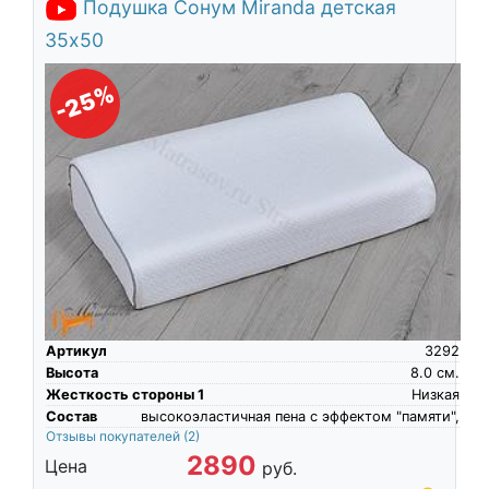
Подушка Сонум Miranda детская
35х50
-25%
Артикул
3292
Высота
8.0
см.
Жесткость стороны 1
Низкая
Состав
высокоэластичная пена c эффектом "памяти",
Отзывы покупателей
(2)
2890
Цена
руб.