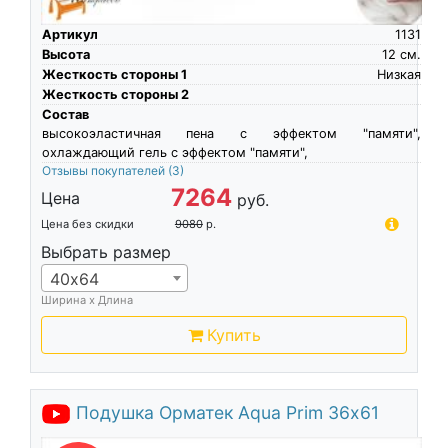
Артикул
1131
Высота
12
см.
Жесткость стороны 1
Низкая
Жесткость стороны 2
Состав
высокоэластичная пена c эффектом "памяти",
охлаждающий гель с эффектом "памяти",
Отзывы покупателей
(3)
7264
Цена
руб.
Цена без скидки
9080
р.
Выбрать размер
40х64
Ширина х Длина
Купить
Подушка Орматек Aqua Prim 36х61