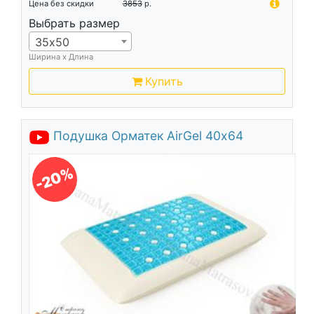
Цена без скидки
3853
р.
Выбрать размер
35х50
Ширина х Длина
Купить
Подушка Орматек AirGel 40х64
-20%