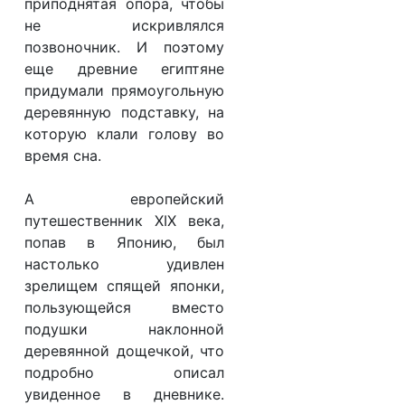
приподнятая опора, чтобы
О компании
не искривлялся
Контакты
позвоночник. И поэтому
еще древние египтяне
Доставка по городу
придумали прямоугольную
деревянную подставку, на
которую клали голову во
время сна.
А европейский
путешественник XIX века,
попав в Японию, был
настолько удивлен
зрелищем спящей японки,
пользующейся вместо
подушки наклонной
деревянной дощечкой, что
подробно описал
увиденное в дневнике.