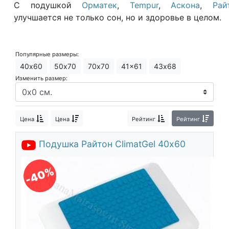
С подушкой
Орматек
,
Tempur
,
Аскона
,
Рай
улучшается не только сон, но и здоровье в целом.
Популярные размеры:
40х60
50х70
70х70
41x61
43х68
Изменить размер:
Цена
Цена
Рейтинг
Рейтинг
Подушка Райтон ClimatGel 40х60
-40%