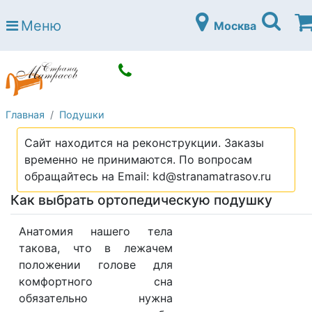
Страна матрасов
Меню
Москва
Open submenu (Матрасы)
Матрасы
Open submenu (Кровати)
Кровати
Open submenu (Аксессуары)
Аксессуары
Главная
Подушки
Open submenu (Диваны)
Диваны
Сайт находится на реконструкции. Заказы
Open submenu (Постельное белье)
Постельное белье
временно не принимаются. По вопросам
Open submenu (Мебель)
обращайтесь на Email: kd@stranamatrasov.ru
Мебель
Как выбрать ортопедическую подушку
Open submenu (Основания)
Основания
Open submenu (Детские матрасы)
Анатомия нашего тела
Детские матрасы
такова, что в лежачем
Open submenu (Детские кровати)
Детские кровати
положении голове для
комфортного сна
Open submenu (Шкафы)
Шкафы
обязательно нужна