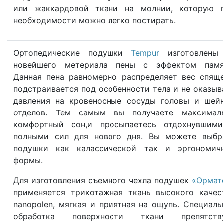
или жаккардовой ткани на молнии, которую 
необходимости можно легко постирать.
Ортопедические подушки
Tempur
изготовлены
новейшего метериала пены с эффектом памя
Данная пена равномерно распределяет вес спяще
подстраивается под особенности тела и не оказыв
давления на кровеносные сосуды головы и шей
отделов. Тем самым вы получаете максимал
комфортный сон,и просыпаетесь отдохнувшим
полными сил для нового дня. Вы можете выбр
подушки как калассической так и эргономич
формы.
Для изготовления съемного чехла подушек
«Ормат
применяется трикотажная ткань высокого качес
nanopolen, мягкая и приятная на ощупь. Специаль
обработка поверхности ткани препятств