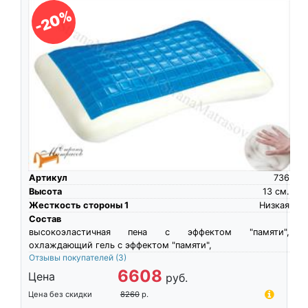
-20%
Артикул
736
Высота
13
см.
Жесткость стороны 1
Низкая
Состав
высокоэластичная пена c эффектом "памяти",
охлаждающий гель с эффектом "памяти",
Отзывы покупателей
(3)
6608
Цена
руб.
Цена без скидки
8260
р.