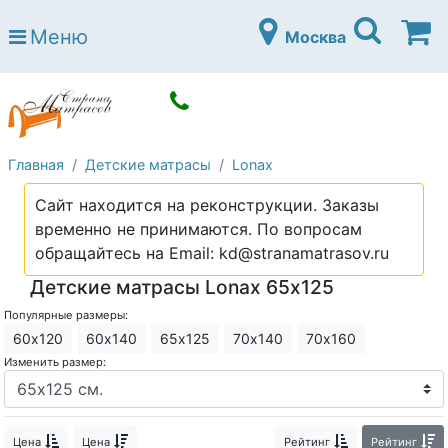
Страна матрасов
Меню
Москва
Open submenu (Матрасы)
Матрасы
Open submenu (Кровати)
Кровати
Open submenu (Аксессуары)
Аксессуары
Главная
Детские матрасы
Lonax
Open submenu (Диваны)
Диваны
Сайт находится на реконструкции. Заказы
Open submenu (Постельное белье)
Постельное белье
временно не принимаются. По вопросам
Open submenu (Мебель)
обращайтесь на Email: kd@stranamatrasov.ru
Мебель
Детские матрасы Lonax 65х125
Open submenu (Основания)
Основания
Популярные размеры:
Open submenu (Детские матрасы)
Детские матрасы
60х120
60х140
65х125
70х140
70х160
Изменить размер:
Open submenu (Детские кровати)
Детские кровати
Open submenu (Шкафы)
Шкафы
Цена
Цена
Рейтинг
Рейтинг