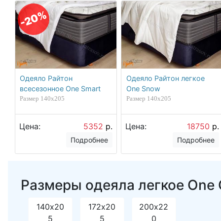
-20%
Одеяло Райтон
Одеяло Райтон легкое
всесезонное One Smart
One Snow
Размер 140х205
Размер 140х205
Цена:
5352
р.
Цена:
18750
р.
Подробнее
Подробнее
Размеры одеяла легкое One C
140х20
172х20
200х22
5
5
0