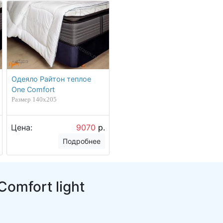
Одеяло Райтон теплое
One Comfort
Размер 140х205
Цена:
9070
р.
Подробнее
omfort light